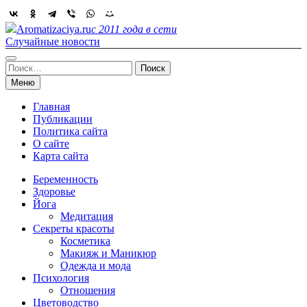
Skip
to
Aromatizaciya.ru
с 2011 года в сети
content
Случайные новости
Найти:
Меню
Главная
Публикации
Политика сайта
О сайте
Карта сайта
Беременность
Здоровье
Йога
Медитация
Секреты красоты
Косметика
Макияж и Маникюр
Одежда и мода
Психология
Отношения
Цветоводство