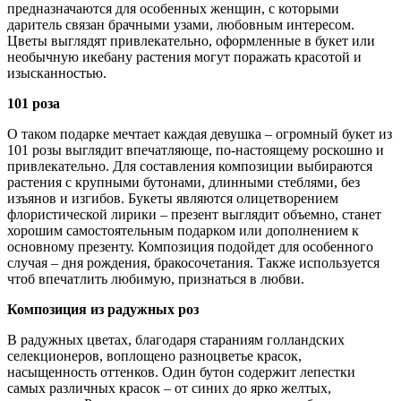
предназначаются для особенных женщин, с которыми
даритель связан брачными узами, любовным интересом.
Цветы выглядят привлекательно, оформленные в букет или
необычную икебану растения могут поражать красотой и
изысканностью.
101 роза
О таком подарке мечтает каждая девушка – огромный букет из
101 розы выглядит впечатляюще, по-настоящему роскошно и
привлекательно. Для составления композиции выбираются
растения с крупными бутонами, длинными стеблями, без
изъянов и изгибов. Букеты являются олицетворением
флористической лирики – презент выглядит объемно, станет
хорошим самостоятельным подарком или дополнением к
основному презенту. Композиция подойдет для особенного
случая – дня рождения, бракосочетания. Также используется
чтоб впечатлить любимую, признаться в любви.
Композиция из радужных роз
В радужных цветах, благодаря стараниям голландских
селекционеров, воплощено разноцветье красок,
насыщенность оттенков. Один бутон содержит лепестки
самых различных красок – от синих до ярко желтых,