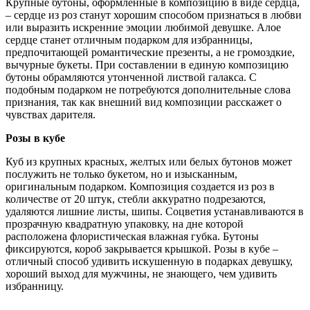
Крупные бутоны, оформленные в композицию в виде сердца,
– сердце из роз станут хорошим способом признаться в любви
или выразить искренние эмоции любимой девушке. Алое
сердце станет отличным подарком для избранницы,
предпочитающей романтические презенты, а не громоздкие,
вычурные букеты. При составлении в единую композицию
бутоны обрамляются утонченной листвой галакса. С
подобным подарком не потребуются дополнительные слова
признания, так как внешний вид композиции расскажет о
чувствах дарителя.
Розы в кубе
Куб из крупных красных, желтых или белых бутонов может
послужить не только букетом, но и изысканным,
оригинальным подарком. Композиция создается из роз в
количестве от 20 штук, стебли аккуратно подрезаются,
удаляются лишние листы, шипы. Соцветия устанавливаются в
прозрачную квадратную упаковку, на дне которой
расположена флористическая влажная губка. Бутоны
фиксируются, короб закрывается крышкой. Розы в кубе –
отличный способ удивить искушенную в подарках девушку,
хороший выход для мужчины, не знающего, чем удивить
избранницу.