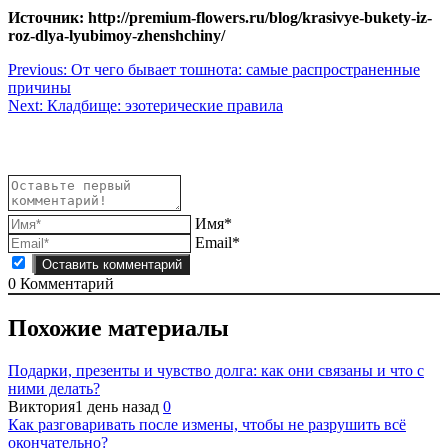
Источник: http://premium-flowers.ru/blog/krasivye-bukety-iz-
roz-dlya-lyubimoy-zhenshchiny/
Навигация
Previous:
От чего бывает тошнота: самые распространенные
причины
по
Next:
Кладбище: эзотерические правила
записям
Имя*
Email*
0
Комментарий
Похожие материалы
Подарки, презенты и чувство долга: как они связаны и что с
ними делать?
Виктория
1 день назад
0
Как разговаривать после измены, чтобы не разрушить всё
окончательно?