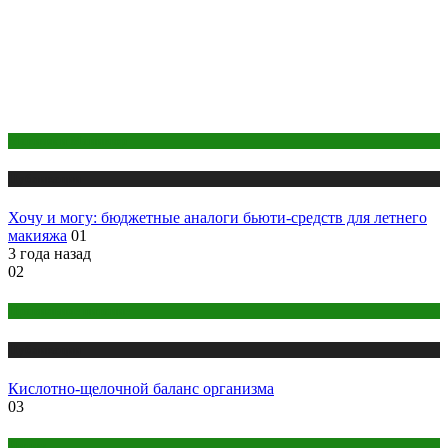
Макияж и Маникюр
Публикации
Хочу и могу: бюджетные аналоги бьюти-средств для летнего
макияжа
01
3 года назад
02
Правильное питание
Публикации
Кислотно-щелочной баланс организма
03
Интим