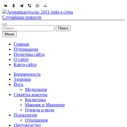
Skip
to
Aromatizaciya.ru
с 2011 года в сети
content
Случайные новости
Найти:
Меню
Главная
Публикации
Политика сайта
О сайте
Карта сайта
Беременность
Здоровье
Йога
Медитация
Секреты красоты
Косметика
Макияж и Маникюр
Одежда и мода
Психология
Отношения
Цветоводство