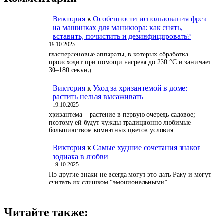
Виктория
к
Особенности использования фрез
на машинках для маникюра: как снять,
вставить, почистить и дезинфицировать?
19.10.2025
гласперленовые аппараты, в которых обработка
происходит при помощи нагрева до 230 °С и занимает
30–180 секунд
Виктория
к
Уход за хризантемой в доме:
растить нельзя высаживать
19.10.2025
хризантема – растение в первую очередь садовое;
поэтому ей будут чужды традиционно любимые
большинством комнатных цветов условия
Виктория
к
Самые худшие сочетания знаков
зодиака в любви
19.10.2025
Но другие знаки не всегда могут это дать Раку и могут
считать их слишком “эмоциональными”.
Читайте также: