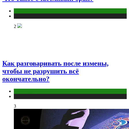
Отношения
Публикации
2
Как разговаривать после измены,
чтобы не разрушить всё
окончательно?
Отношения
Публикации
3