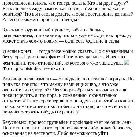
произошло, а понять, что теперь делать. Кто вы друг другу?
Есть ли ещё между вами какая-то связь? Хочет ли каждый
остаться? Что вы готовы делать, чтобы восстановить контакт?
А чего не можете простить никогда?
Здесь многоуровневый процесс, работа с болью,
раздражением, признанием, что всё уже не будет как прежде,
может стать чем-то новым — если есть желание и силы.
И если их нет — тогда тоже можно сказать. Но с уважением и
без укора. Просто как факт: «Я не могу дальше». И честнее,
чем тащить тело отношений, из которого уже ушла душа.
Фото: gpointstudio, freepik.com
Разговор после измены — отнюдь не попытка всё вернуть. Но
попытка понять: «что между нами еще живо, а что уже
окончательно умерло?» Честно разобраться: что можно еще
пока исцелить, а что пора, к сожалению, окончательно
отпустить? Разговор совершенно не идет о том, чтобы склеить
«осколки» отношений во чтобы то ни стало, а о том, есть ли
возможность что-нибудь сохранить?
Безусловно, процесс трудный и порой занимает не один день.
Но именно в этих разговорах рождается либо новая близость,
основанная на честности. Либо возможность уйти.