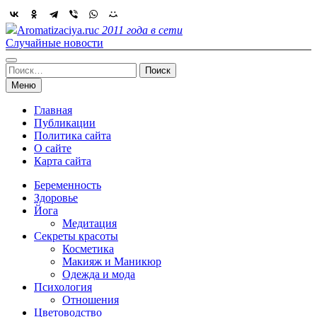
Skip
to
Aromatizaciya.ru
с 2011 года в сети
content
Случайные новости
Найти:
Меню
Главная
Публикации
Политика сайта
О сайте
Карта сайта
Беременность
Здоровье
Йога
Медитация
Секреты красоты
Косметика
Макияж и Маникюр
Одежда и мода
Психология
Отношения
Цветоводство