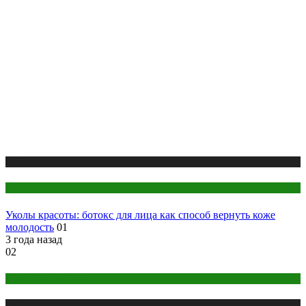
Публикации
Секреты красоты
Уколы красоты: ботокс для лица как способ вернуть коже
молодость
01
3 года назад
02
Правильное питание
Публикации