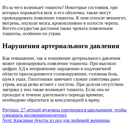
Из-за чего возникает тошнота? Некоторые состояния, при
которых поражается мозг и его оболочки, также могут
провоцировать появление тошноты. К ним относят менингит,
мигрень, опухоли мозга, кровоизлияние в полости черепа.
Вегето-сосудистая дистония также чревата появлением
тошноты, особенно по утрам.
Нарушения артериального давления
Как повышение, так и понижение артериального давления
может провоцировать появление тошноты. При высоких
цифрах АД к неприятному ощущению в подложечной
области присоединяются головокружение, головная боль,
шум в ушах. Гипотоники замечают схожие симптомы рано
утром, когда резко встают с постели. При долгом отсутствии
завтрака у них также возникает тошнота. Если она не
проходит в течение длительного периода времени,
необходимо обратиться за консультацией к врачу.
Навигация
Previous:
27-летний мужчина притворялся школьником, чтобы
совращать несовершеннолетних
по
Next:
Красивые букеты из роз для любимой женщины
записям