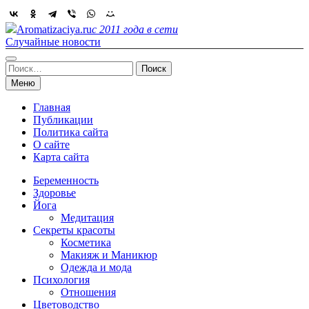
Skip
to
Aromatizaciya.ru
с 2011 года в сети
content
Случайные новости
Найти:
Меню
Главная
Публикации
Политика сайта
О сайте
Карта сайта
Беременность
Здоровье
Йога
Медитация
Секреты красоты
Косметика
Макияж и Маникюр
Одежда и мода
Психология
Отношения
Цветоводство