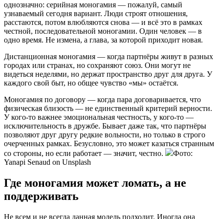
однозначно: серийная моногамия — пожалуй, самый
узнаваемый сегодня вариант. Люди строят отношения,
расстаются, потом влюбляются снова — и всё это в рамках
честной, последовательной моногамии. Один человек — в
одно время. Не измена, а глава, за которой приходит новая.
Дистанционная моногамия — когда партнёры живут в разных
городах или странах, но сохраняют союз. Они могут не
видеться неделями, но держат пространство друг для друга. У
каждого свой быт, но общее чувство «мы» остаётся.
Моногамия по договору — когда пара договаривается, что
физическая близость — не единственный критерий верности.
У кого-то важнее эмоциональная честность, у кого-то —
исключительность в дружбе. Бывает даже так, что партнёры
позволяют друг другу редкие вольности, но только в строго
очерченных рамках. Безусловно, это может казаться странным
со стороны, но если работает — значит, честно.
Фото:
Yanapi Senaud on Unsplash
Где моногамия может ломать, а не
поддерживать
Не всем и не всегда данная модель подходит. Иногда она