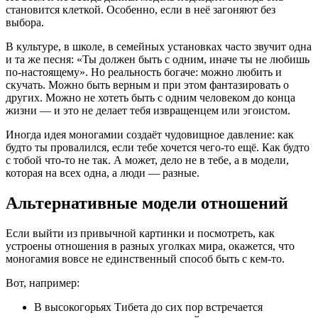
становится клеткой. Особенно, если в неё загоняют без
выбора.
В культуре, в школе, в семейных установках часто звучит одна
и та же песня: «Ты должен быть с одним, иначе ты не любишь
по-настоящему». Но реальность богаче: можно любить и
скучать. Можно быть верным и при этом фантазировать о
других. Можно не хотеть быть с одним человеком до конца
жизни — и это не делает тебя извращенцем или эгоистом.
Иногда идея моногамии создаёт чудовищное давление: как
будто ты провалился, если тебе хочется чего-то ещё. Как будто
с тобой что-то не так. А может, дело не в тебе, а в модели,
которая на всех одна, а люди — разные.
Альтернативные модели отношений
Если выйти из привычной картинки и посмотреть, как
устроены отношения в разных уголках мира, окажется, что
моногамия вовсе не единственный способ быть с кем-то.
Вот, например:
В высокогорьях Тибета до сих пор встречается