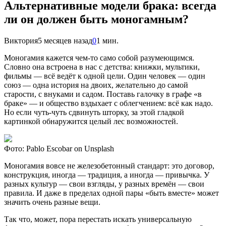
Альтернативные модели брака: всегда
ли он должен быть моногамным?
Виктория
5 месяцев назад
0
1 мин.
Моногамия кажется чем-то само собой разумеющимся.
Словно она встроена в нас с детства: книжки, мультики,
фильмы — всё ведёт к одной цели. Один человек — один
союз — одна история на двоих, желательно до самой
старости, с внуками и садом. Поставь галочку в графе «в
браке» — и общество вздыхает с облегчением: всё как надо.
Но если чуть-чуть сдвинуть шторку, за этой гладкой
картинкой обнаружится целый лес возможностей.
Фото: Pablo Escobar on Unsplash
Моногамия вовсе не железобетонный стандарт: это договор,
конструкция, иногда — традиция, а иногда — привычка. У
разных культур — свои взгляды, у разных времён — свои
правила. И даже в пределах одной пары «быть вместе» может
значить очень разные вещи.
Так что, может, пора перестать искать универсальную