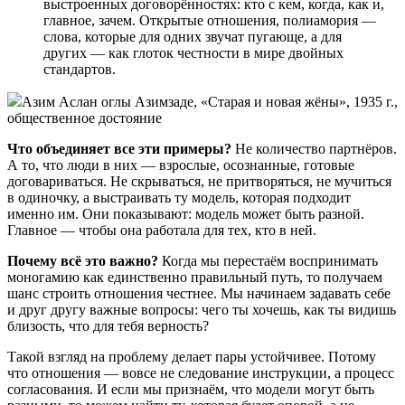
выстроенных договорённостях: кто с кем, когда, как и,
главное, зачем. Открытые отношения, полиамория —
слова, которые для одних звучат пугающе, а для
других — как глоток честности в мире двойных
стандартов.
Азим Аслан оглы Азимзаде, «Старая и новая жёны», 1935 г.,
общественное достояние
Что объединяет все эти примеры?
Не количество партнёров.
А то, что люди в них — взрослые, осознанные, готовые
договариваться. Не скрываться, не притворяться, не мучиться
в одиночку, а выстраивать ту модель, которая подходит
именно им. Они показывают: модель может быть разной.
Главное — чтобы она работала для тех, кто в ней.
Почему всё это важно?
Когда мы перестаём воспринимать
моногамию как единственно правильный путь, то получаем
шанс строить отношения честнее. Мы начинаем задавать себе
и друг другу важные вопросы: чего ты хочешь, как ты видишь
близость, что для тебя верность?
Такой взгляд на проблему делает пары устойчивее. Потому
что отношения — вовсе не следование инструкции, а процесс
согласования. И если мы признаём, что модели могут быть