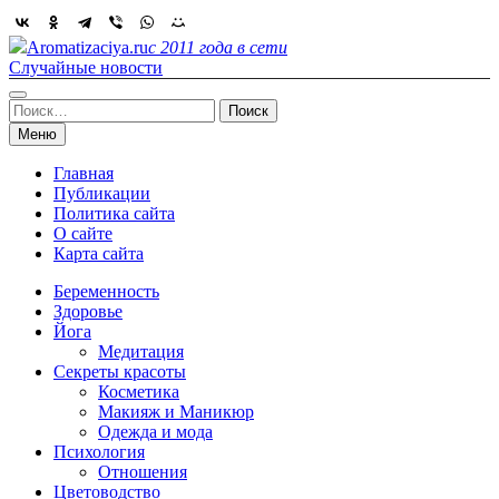
Skip
to
Aromatizaciya.ru
с 2011 года в сети
content
Случайные новости
Найти:
Меню
Главная
Публикации
Политика сайта
О сайте
Карта сайта
Беременность
Здоровье
Йога
Медитация
Секреты красоты
Косметика
Макияж и Маникюр
Одежда и мода
Психология
Отношения
Цветоводство