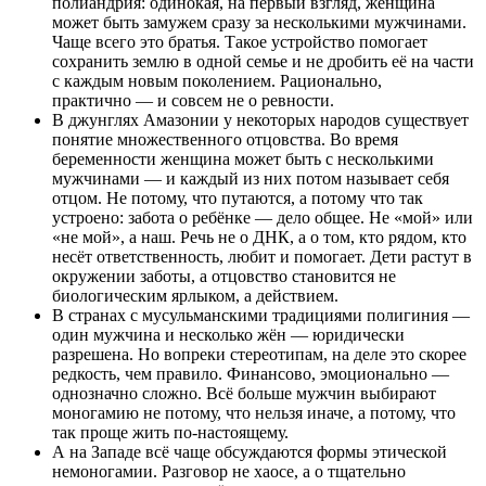
полиандрия: одинокая, на первый взгляд, женщина
может быть замужем сразу за несколькими мужчинами.
Чаще всего это братья. Такое устройство помогает
сохранить землю в одной семье и не дробить её на части
с каждым новым поколением. Рационально,
практично — и совсем не о ревности.
В джунглях Амазонии у некоторых народов существует
понятие множественного отцовства. Во время
беременности женщина может быть с несколькими
мужчинами — и каждый из них потом называет себя
отцом. Не потому, что путаются, а потому что так
устроено: забота о ребёнке — дело общее. Не «мой» или
«не мой», а наш. Речь не о ДНК, а о том, кто рядом, кто
несёт ответственность, любит и помогает. Дети растут в
окружении заботы, а отцовство становится не
биологическим ярлыком, а действием.
В странах с мусульманскими традициями полигиния —
один мужчина и несколько жён — юридически
разрешена. Но вопреки стереотипам, на деле это скорее
редкость, чем правило. Финансово, эмоционально —
однозначно сложно. Всё больше мужчин выбирают
моногамию не потому, что нельзя иначе, а потому, что
так проще жить по-настоящему.
А на Западе всё чаще обсуждаются формы этической
немоногамии. Разговор не хаосе, а о тщательно