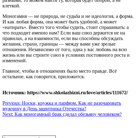
разными, то можем найти ту, которая будет опорой, а не
клеткой.
Моногамия — не природа, не судьба и не идеология, а форма.
И как любая форма, она может быть удобной, а может
«натирать». Вместо того чтобы судить, стоит спрашивать: а
что подходит именно нам? Если ваш союз держится не на
правилах, а на взаимности, если вы способны обсуждать
желания, страхи, границы — между вами уже зрелые
отношения. Независимо от того, одна у вас любовь на всю
жизнь или вы строите союз в условиях постоянного роста и
изменений.
Главное, чтобы в отношениях было место правде. Всё
остальное, как говорится, приложится.
Источник: https://www.shkolazhizni.ru/love/articles/111672/
Навигация
Previous:
Носки, кружка и парфюм. Как не разочаровать
мужчину в День защитника Отечества?
по
Next:
Как моногамный брак сделал обезьяну человеком?
записям