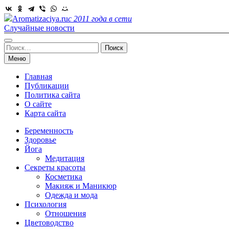
Skip
to
Aromatizaciya.ru
с 2011 года в сети
content
Случайные новости
Найти:
Меню
Главная
Публикации
Политика сайта
О сайте
Карта сайта
Беременность
Здоровье
Йога
Медитация
Секреты красоты
Косметика
Макияж и Маникюр
Одежда и мода
Психология
Отношения
Цветоводство