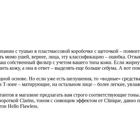
компании с тушью в пластмассовой коробочке с щеточкой – помни
ь мимо ушей, вернее, лица, эту классификацию – ошибка. Отзыв
 ваш собственный фильтр с учетом вашего типа кожи. Если жир
ить кожу, а она в ответ – выделять еще больше себума. А вот по
ной основе. Но если уже есть шелушения, то «водные» средства 
в Т-зоне – матирующие, на остальном лице – более легкие, увл
ьтантов в магазине предлагать вам строго соответствующие тоны.
ороткой Clarins, тоном с сияющим эффектом от Clinique, давно 
он Hello Flawless.