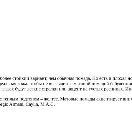
о более стойкий вариант, чем обычная помада. Но есть и плохая н
деальная кожа: чтобы не выглядеть с матовой помадой бабуленци
 глазах будут легкие стрелки или акцент на густых ресницах. И
е с теплым подтоном – желтее. Матовые помады акцентирует вни
io Armani, Caylin, M.A.C.