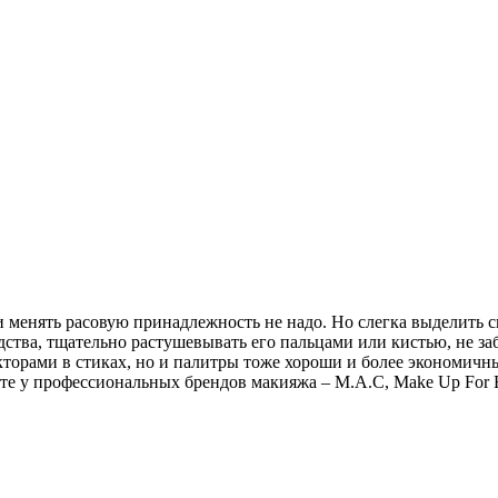
ли менять расовую принадлежность не надо. Но слегка выделить 
ства, тщательно растушевывать его пальцами или кистью, не за
екторами в стиках, но и палитры тоже хороши и более экономичн
щите у профессиональных брендов макияжа – M.А.С, Make Up For Ev