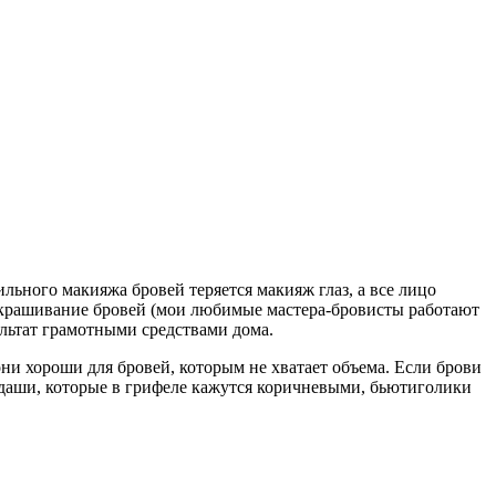
ильного макияжа бровей теряется макияж глаз, а все лицо
и окрашивание бровей (мои любимые мастера-бровисты работают
ультат грамотными средствами дома.
– они хороши для бровей, которым не хватает объема. Если брови
андаши, которые в грифеле кажутся коричневыми, бьютиголики