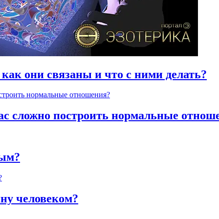
 как они связаны и что с ними делать?
час сложно построить нормальные отнош
ным?
яну человеком?