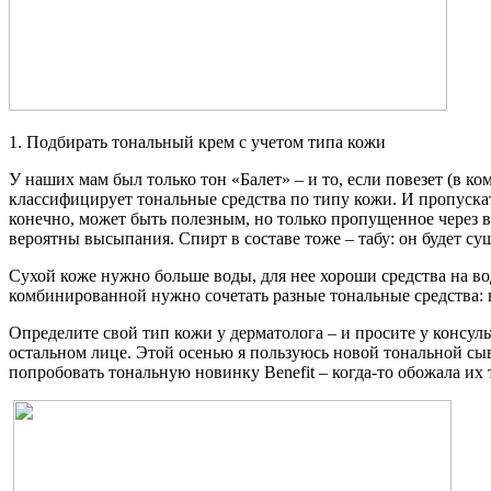
1. Подбирать тональный крем с учетом типа кожи
У наших мам был только тон «Балет» – и то, если повезет (в 
классифицирует тональные средства по типу кожи. И пропускат
конечно, может быть полезным, но только пропущенное через
вероятны высыпания. Спирт в составе тоже – табу: он будет суш
Сухой коже нужно больше воды, для нее хороши средства на вод
комбинированной нужно сочетать разные тональные средства: 
Определите свой тип кожи у дерматолога – и просите у консул
остальном лице. Этой осенью я пользуюсь новой тональной сыв
попробовать тональную новинку Benefit – когда-то обожала их т