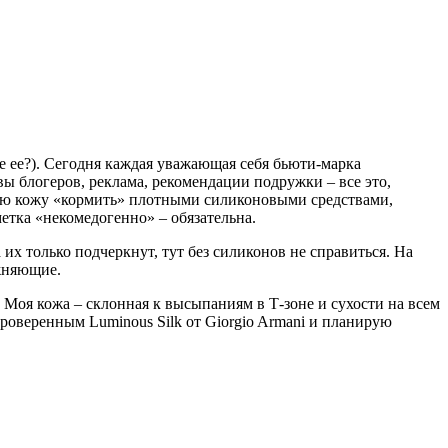
те ее?). Сегодня каждая уважающая себя бьюти-марка
ы блогеров, реклама, рекомендации подружки – все это,
ную кожу «кормить» плотными силиконовыми средствами,
метка «некомедогенно» – обязательна.
их только подчеркнут, тут без силиконов не справиться. На
ажняющие.
 Моя кожа – склонная к высыпаниям в Т-зоне и сухости на всем
проверенным Luminous Silk от Giorgio Armani и планирую