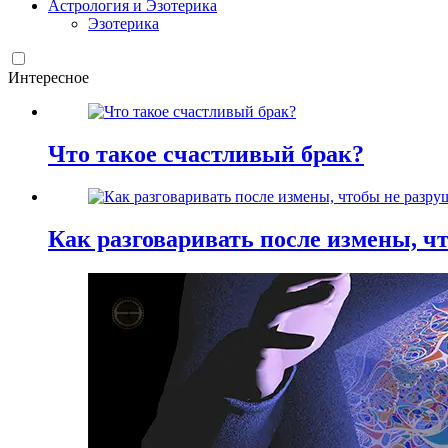
Астрология и Эзотерика
Эзотерика
Интересное
Что такое счастливый брак?
Как разговаривать после измены, ч