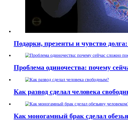
Подарки, презенты и чувство долга:
Проблема одиночества: почему сей
Как развод сделал человека свобод
Как моногамный брак сделал обезь