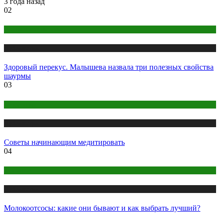
3 года назад
02
Правильное питание
Публикации
Здоровый перекус. Малышева назвала три полезных свойства
шаурмы
03
Медитация
Публикации
Советы начинающим медитировать
04
Здоровье
Публикации
Молокоотсосы: какие они бывают и как выбрать лучший?