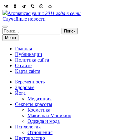
Skip
to
Aromatizaciya.ru
с 2011 года в сети
content
Случайные новости
Найти:
Меню
Главная
Публикации
Политика сайта
О сайте
Карта сайта
Беременность
Здоровье
Йога
Медитация
Секреты красоты
Косметика
Макияж и Маникюр
Одежда и мода
Психология
Отношения
Цветоводство