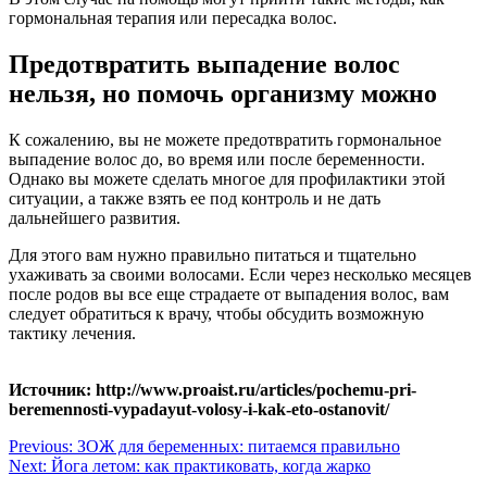
гормональная терапия или пересадка волос.
Предотвратить выпадение волос
нельзя, но помочь организму можно
К сожалению, вы не можете предотвратить гормональное
выпадение волос до, во время или после беременности.
Однако вы можете сделать многое для профилактики этой
ситуации, а также взять ее под контроль и не дать
дальнейшего развития.
Для этого вам нужно правильно питаться и тщательно
ухаживать за своими волосами. Если через несколько месяцев
после родов вы все еще страдаете от выпадения волос, вам
следует обратиться к врачу, чтобы обсудить возможную
тактику лечения.
Источник: http://www.proaist.ru/articles/pochemu-pri-
beremennosti-vypadayut-volosy-i-kak-eto-ostanovit/
Навигация
Previous:
ЗОЖ для беременных: питаемся правильно
Next:
Йога летом: как практиковать, когда жарко
по