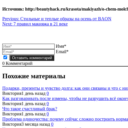
Источник: http://beautyhack.ru/krasota/makiyazh/o-chem-molcha
Навигация
Previous:
Стильные и теплые образы на осень от BAON
Next:
7 правил макияжа в 21 веке
по
записям
Имя*
Email*
0
Комментарий
Похожие материалы
Подарки, презенты и чувство долга: как они связаны и что с ни
Виктория
1 день назад
0
Как разговаривать после измены, чтобы не разрушить всё окон
Виктория
1 день назад
0
Что такое счастливый брак?
Виктория
1 день назад
0
Проблема одиночества: почему сейчас сложно построить норм
Виктория
3 месяца назад
0