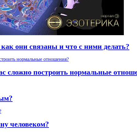
 как они связаны и что с ними делать?
час сложно построить нормальные отнош
ным?
яну человеком?