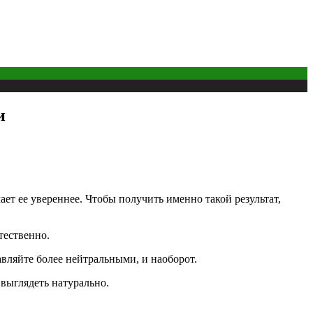
и
ет ее увереннее. Чтобы получить именно такой результат,
тественно.
авляйте более нейтральными, и наоборот.
выглядеть натурально.