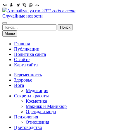
Skip
to
Aromatizaciya.ru
с 2011 года в сети
content
Случайные новости
Найти:
Меню
Главная
Публикации
Политика сайта
О сайте
Карта сайта
Беременность
Здоровье
Йога
Медитация
Секреты красоты
Косметика
Макияж и Маникюр
Одежда и мода
Психология
Отношения
Цветоводство