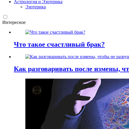
Астрология и Эзотерика
Эзотерика
Интересное
Что такое счастливый брак?
Как разговаривать после измены, ч