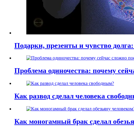
Подарки, презенты и чувство долга:
Проблема одиночества: почему сей
Как развод сделал человека свобод
Как моногамный брак сделал обезь