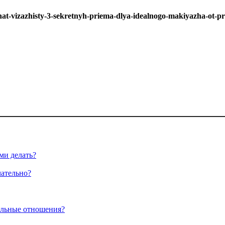
t-vizazhisty-3-sekretnyh-priema-dlya-idealnogo-makiyazha-ot-pr
ми делать?
чательно?
альные отношения?