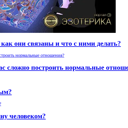
 как они связаны и что с ними делать?
час сложно построить нормальные отнош
ным?
яну человеком?