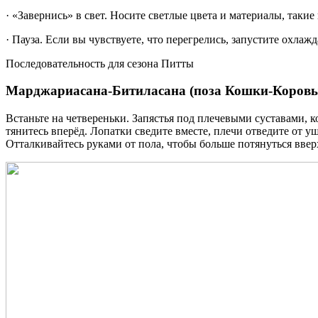
· «Завернись» в свет. Носите светлые цвета и материалы, таки
· Пауза. Если вы чувствуете, что перегрелись, запустите охла
Последовательность для сезона Питты
Марджариасана-Битиласана (поза Кошки-Коров
Встаньте на четвереньки. Запястья под плечевыми суставами, к
тянитесь вперёд. Лопатки сведите вместе, плечи отведите от у
Отталкивайтесь руками от пола, чтобы больше потянуться ввер