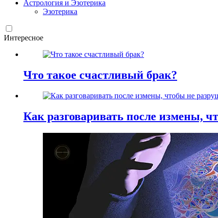
Астрология и Эзотерика
Эзотерика
Интересное
Что такое счастливый брак?
Как разговаривать после измены, ч