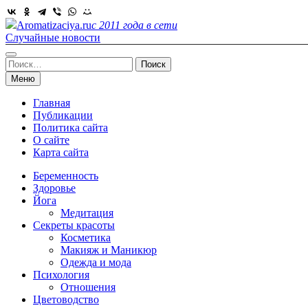
Skip
to
Aromatizaciya.ru
с 2011 года в сети
content
Случайные новости
Найти:
Меню
Главная
Публикации
Политика сайта
О сайте
Карта сайта
Беременность
Здоровье
Йога
Медитация
Секреты красоты
Косметика
Макияж и Маникюр
Одежда и мода
Психология
Отношения
Цветоводство