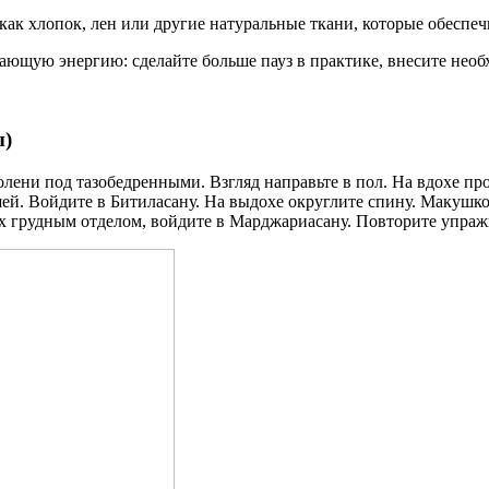
е как хлопок, лен или другие натуральные ткани, которые обесп
ждающую энергию: сделайте больше пауз в практике, внесите нео
ы)
олени под тазобедренными. Взгляд направьте в пол. На вдохе пр
шей. Войдите в Битиласану. На выдохе округлите спину. Макушко
х грудным отделом, войдите в Марджариасану. Повторите упражн