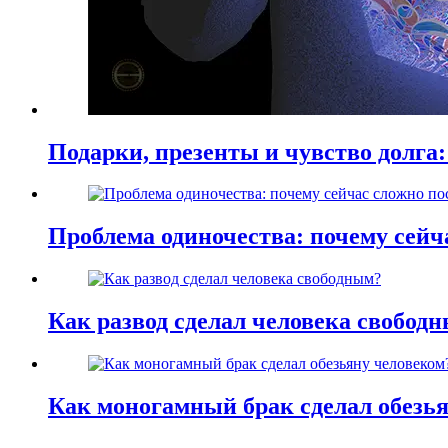
Подарки, презенты и чувство долга:
Проблема одиночества: почему сей
Как развод сделал человека свобод
Как моногамный брак сделал обезь