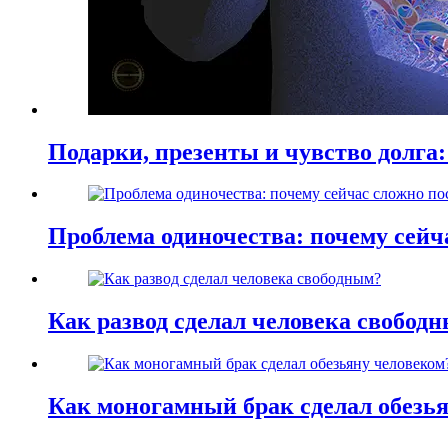
Подарки, презенты и чувство долга:
Проблема одиночества: почему сей
Как развод сделал человека свобод
Как моногамный брак сделал обезь