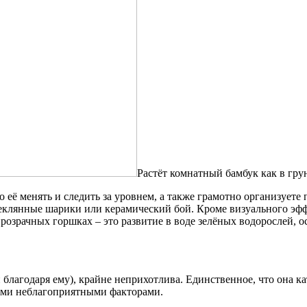
Растёт комнатный бамбук как в грун
 её менять и следить за уровнем, а также грамотно организует
еклянные шарики или керамический бой. Кроме визуального эфф
зрачных горшках – это развитие в воде зелёных водорослей, ос
благодаря ему), крайне неприхотлива. Единственное, что она к
гими неблагоприятными факторами.