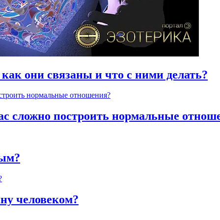
 как они связаны и что с ними делать?
час сложно построить нормальные отнош
ным?
яну человеком?