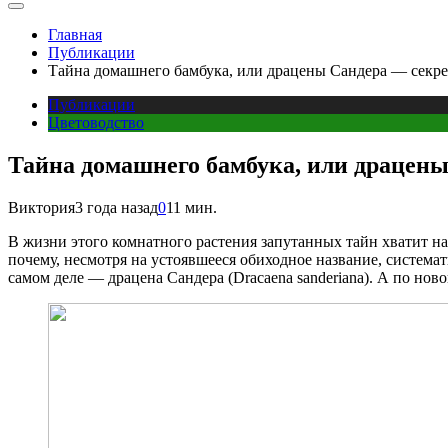
Главная
Публикации
Тайна домашнего бамбука, или драцены Сандера — секре
Публикации
Цветоводство
Тайна домашнего бамбука, или драцены
Виктория
3 года назад
0
11 мин.
В жизни этого комнатного растения запутанных тайн хватит на
почему, несмотря на устоявшееся обиходное название, система
самом деле — драцена Сандера (Dracaena sanderiana). А по нов