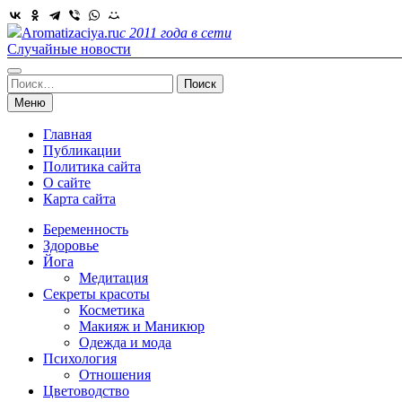
Skip
to
Aromatizaciya.ru
с 2011 года в сети
content
Случайные новости
Найти:
Меню
Главная
Публикации
Политика сайта
О сайте
Карта сайта
Беременность
Здоровье
Йога
Медитация
Секреты красоты
Косметика
Макияж и Маникюр
Одежда и мода
Психология
Отношения
Цветоводство