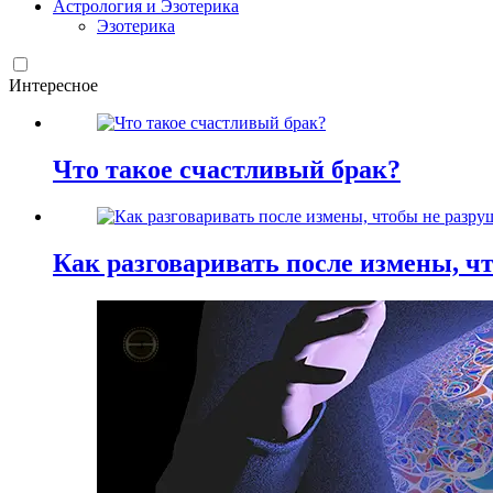
Астрология и Эзотерика
Эзотерика
Интересное
Что такое счастливый брак?
Как разговаривать после измены, ч