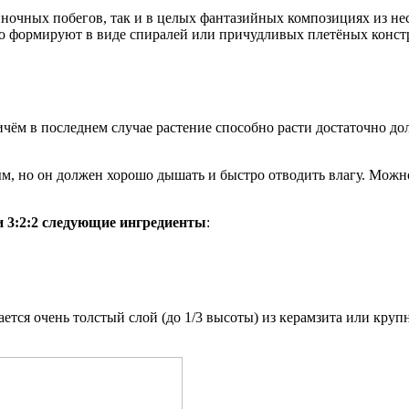
диночных побегов, так и в целых фантазийных композициях из н
сто формируют в виде спиралей или причудливых плетёных конс
ричём в последнем случае растение способно расти достаточно до
ым, но он должен хорошо дышать и быстро отводить влагу. Мож
и 3:2:2 следующие ингредиенты
:
ется очень толстый слой (до 1/3 высоты) из керамзита или крупн