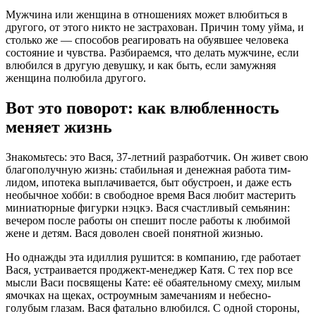
Мужчина или женщина в отношениях может влюбиться в
другого, от этого никто не застрахован. Причин тому уйма, и
столько же — способов реагировать на обуявшее человека
состояние и чувства. Разбираемся, что делать мужчине, если
влюбился в другую девушку, и как быть, если замужняя
женщина полюбила другого.
Вот это поворот: как влюбленность
меняет жизнь
Знакомьтесь: это Вася, 37-летний разработчик. Он живет свою
благополучную жизнь: стабильная и денежная работа тим-
лидом, ипотека выплачивается, быт обустроен, и даже есть
необычное хобби: в свободное время Вася любит мастерить
миниатюрные фигурки нэцкэ. Вася счастливый семьянин:
вечером после работы он спешит после работы к любимой
жене и детям. Вася доволен своей понятной жизнью.
Но однажды эта идиллия рушится: в компанию, где работает
Вася, устраивается проджект-менеджер Катя. С тех пор все
мысли Васи посвящены Кате: её обаятельному смеху, милым
ямочках на щеках, остроумным замечаниям и небесно-
голубым глазам. Вася фатально влюбился. С одной стороны,