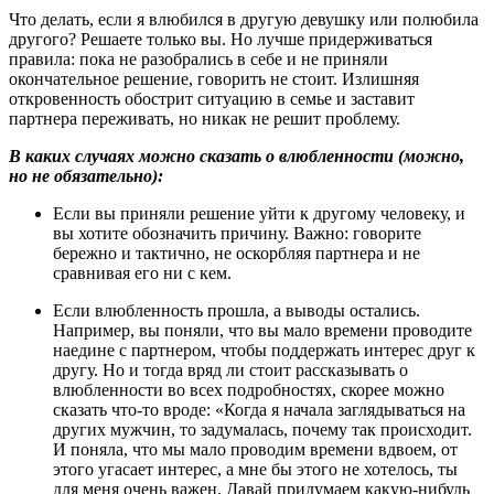
Что делать, если я влюбился в другую девушку или полюбила
другого? Решаете только вы. Но лучше придерживаться
правила: пока не разобрались в себе и не приняли
окончательное решение, говорить не стоит. Излишняя
откровенность обострит ситуацию в семье и заставит
партнера переживать, но никак не решит проблему.
В каких случаях можно сказать о влюбленности (можно,
но не обязательно):
Если вы приняли решение уйти к другому человеку, и
вы хотите обозначить причину. Важно: говорите
бережно и тактично, не оскорбляя партнера и не
сравнивая его ни с кем.
Если влюбленность прошла, а выводы остались.
Например, вы поняли, что вы мало времени проводите
наедине с партнером, чтобы поддержать интерес друг к
другу. Но и тогда вряд ли стоит рассказывать о
влюбленности во всех подробностях, скорее можно
сказать что-то вроде: «Когда я начала заглядываться на
других мужчин, то задумалась, почему так происходит.
И поняла, что мы мало проводим времени вдвоем, от
этого угасает интерес, а мне бы этого не хотелось, ты
для меня очень важен. Давай придумаем какую-нибудь