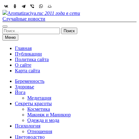
Skip
to
Aromatizaciya.ru
с 2011 года в сети
content
Случайные новости
Найти:
Меню
Главная
Публикации
Политика сайта
О сайте
Карта сайта
Беременность
Здоровье
Йога
Медитация
Секреты красоты
Косметика
Макияж и Маникюр
Одежда и мода
Психология
Отношения
Цветоводство