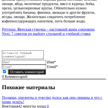
овощи, яйца, молочные продукты, мясо и курица, бобы,
орехи, цельнозерновые крупы. Обязательно нужно
употреблять бананы, финики, авокадо и другие фрукты,
ягоды, овощи. Желательно сократить потребление
кофеиносодержащих напитков, пить больше воды.
Навигация
Previous:
Женская сумочка – настоящий ящик сокровищ
Next:
7 советов по выбору стильной и удобной сумки
по
записям
Имя*
Email*
0
Комментарий
Похожие материалы
Подарки, презенты и чувство долга: как они связаны и что с
ними делать?
Виктория
42 минуты назад
0