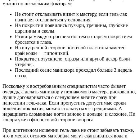
можно по нескольким факторам:
Не стоит откладывать визит к мастеру, если гель-лак
начинает отслаиваться у основания.
На покрытии появились пузыри, трещины, глубокие
царапины и сколы.
Разница между отросшим ногтем и старым покрытием
бросается в глаза.
На внутренней стороне ногтевой пластины заметен
край кожи — гипонихий.
Покрытие потускнело, стразы или другой декор были
утеряны.
Последний сеанс маникюра проходил больше 3 недель
назад.
Поскольку к востребованным специалистам часто бывает
очередь, а делать маникюр у незнакомого мастера рискованно,
лучше договариваться о следующем визите сразу при
нанесении гель-лака. Если пропустить допустимые сроки
ношения покрытия, можно столкнуться с трещинами. А
наращивать сломанные ногти заново и дольше, и сложнее. Не
говоря уже о финансовой стороне вопроса.
При длительном ношении гель-лака не стоит забывать также,
что в местах отслоек материала могут скапливаться вода и