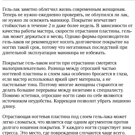
Гель-лак заметно облегчил жизнь современным женщинам.
Теперь не нужно ежедневно проверять, не облупился ли лак,
не нужно ли освежить маникюр. Покрытие впечатляет
стойкостью в течение 2 и даже более недель. В зависимости от
качества работы мастера, скорости отрастания пластины, гель-
лак может держаться и месяц. Однако фирмы-производители
гель-лаков не рекомендуют носить долговечное покрытие на
ногтях такой срок, потому что негативных последствий при
длительной эксплуатации маникюра не избежать.
Покрытые гель-лаком ногти при отрастании смотрятся
малопривлекательно. Разница между отросшей частью
ногтевой пластины и слоем лака особенно бросается в глаза,
если мастер использовал яркий цвет материала, а не
пастельные тона. Поэтому многие женщины стараются не
делать большие перерывы между визитами к специалисту.
Помимо эстетики, отросшие ногти сами по себе являются
источником неудобства. Коррекция позволит убрать лишнюю
длину.
Отрастающая ногтевая пластина под слоем гель-лака может
легко сломаться, что является еще одним аргументом против
долгого ношения покрытия. У каждого ногтя существует зона
стресса. Это место, где повреждения случаются чаще всего.