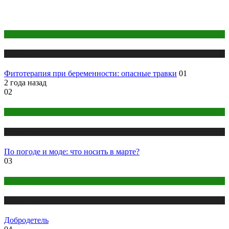
Беременность
Публикации
Фитотерапия при беременности: опасные травки
01
2 года назад
02
Одежда и мода
Публикации
По погоде и моде: что носить в марте?
03
Косметика
Публикации
Добродетель