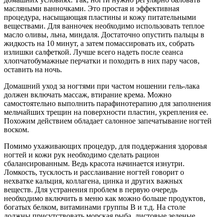
масляными ванночками. Это простая и эффективная
процедура, насыщающая пластины и кожу питательными
веществами. Для ванночек необходимо использовать теплое
масло оливы, льна, миндаля. Достаточно опустить пальцы в
жидкость на 10 минут, а затем помассировать их, собрать
излишки салфеткой. Лучше всего надеть после сеанса
хлопчатобумажные перчатки и походить в них пару часов,
оставить на ночь.
Домашний уход за ногтями при частом ношении гель-лака
должен включать массаж, втирание крема. Можно
самостоятельно выполнить парафинотерапию для заполнения
мельчайших трещин на поверхности пластин, укрепления ее.
Похожим действием обладает салонное запечатывание ногтей
воском.
Помимо ухаживающих процедур, для поддержания здоровья
ногтей и кожи рук необходимо сделать рацион
сбалансированным. Ведь красота начинается изнутри.
Ломкость, тусклость и расслаивание ногтей говорит о
нехватке кальция, коллагена, цинка и других важных
веществ. Для устранения проблем в первую очередь
необходимо включить в меню как можно больше продуктов,
богатых белком, витаминами группы В и т.д. На столе
должны присутствовать морская рыба, листовые зеленые