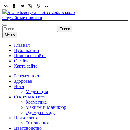
Skip
to
Aromatizaciya.ru
с 2011 года в сети
content
Случайные новости
Найти:
Меню
Главная
Публикации
Политика сайта
О сайте
Карта сайта
Беременность
Здоровье
Йога
Медитация
Секреты красоты
Косметика
Макияж и Маникюр
Одежда и мода
Психология
Отношения
Цветоводство