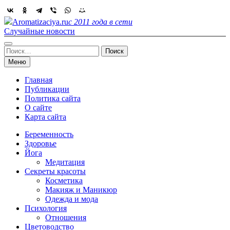
Skip
to
Aromatizaciya.ru
с 2011 года в сети
content
Случайные новости
Найти:
Меню
Главная
Публикации
Политика сайта
О сайте
Карта сайта
Беременность
Здоровье
Йога
Медитация
Секреты красоты
Косметика
Макияж и Маникюр
Одежда и мода
Психология
Отношения
Цветоводство