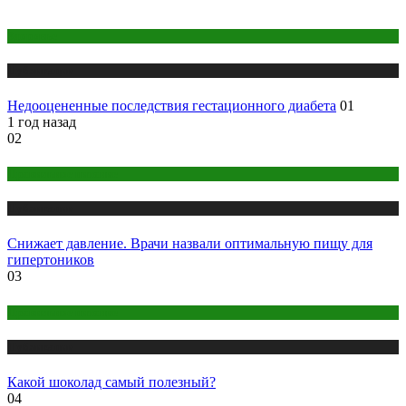
Здоровье
Публикации
Недооцененные последствия гестационного диабета
01
1 год назад
02
Правильное питание
Публикации
Снижает давление. Врачи назвали оптимальную пищу для
гипертоников
03
Правильное питание
Публикации
Какой шоколад самый полезный?
04