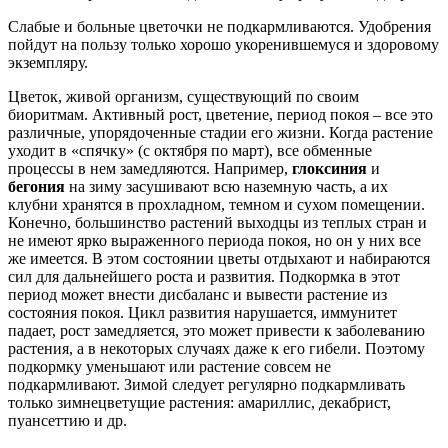
Слабые и больные цветочки не подкармливаются. Удобрения
пойдут на пользу только хорошо укоренившемуся и здоровому
экземпляру.
Цветок, живой организм, существующий по своим
биоритмам. Активный рост, цветение, период покоя – все это
различные, упорядоченные стадии его жизни. Когда растение
уходит в «спячку» (с октября по март), все обменные
процессы в нем замедляются. Например,
глоксиния
и
бегония
на зиму засушивают всю наземную часть, а их
клубни хранятся в прохладном, темном и сухом помещении.
Конечно, большинство растений выходцы из теплых стран и
не имеют ярко выраженного периода покоя, но он у них все
же имеется. В этом состоянии цветы отдыхают и набираются
сил для дальнейшего роста и развития. Подкормка в этот
период может внести дисбаланс и вывести растение из
состояния покоя. Цикл развития нарушается, иммунитет
падает, рост замедляется, это может привести к заболеванию
растения, а в некоторых случаях даже к его гибели. Поэтому
подкормку уменьшают или растение совсем не
подкармливают. Зимой следует регулярно подкармливать
только зимнецветущие растения: амариллис, декабрист,
пуансеттию и др.