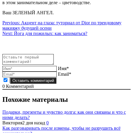
в этом занимательном деле – цветоводстве.
Ваш ЗЕЛЕНЫЙ АНГЕЛ.
Навигация
Previous:
Акцент на глаза: туториал от Dior по трендовому
макияжу будущей осени
по
Next:
Йога для пожилых: как заниматься?
записям
Имя*
Email*
0
Комментарий
Похожие материалы
Подарки, презенты и чувство долга: как они связаны и что с
ними делать?
Виктория
2 дня назад
0
Как разговаривать после измены, чтобы не разрушить всё