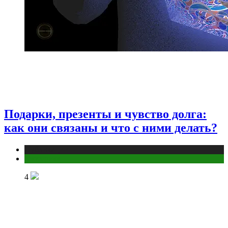
Подарки, презенты и чувство долга:
как они связаны и что с ними делать?
Публикации
Эзотерика
4