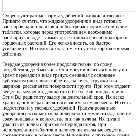
Существуют разные формы удобрений: жидкие и твердые.
Принято считать, что жидкие удобрения: в виде готовых
растворов, кристалликов или быстрорастворимые шипучие
таблетки, которые перед употреблением необходимо
растворить в воде – самый эффективный способ подкормки
горшечных растений. Его легко вносить, он быстро
усваивается. Но недостаток в том, что у него короткое время
действия.
Твердые удобрения более продолжительны по сроку
воздействия, до 6 месяцев. Они могут вноситься в почву во
время пересадки в виде гранул, смешивая с основным
субстратом или в виде таблеток, палочек, стружки или
шариков, рассыпая по поверхности грунта. При этом отдают
вещества медленно, деликатно и безболезненно для цветка.
Этим Вы решите эту задачу на длительный срок. Их легко
хранить, они не разливаются и занимают мало места. Но есть
недостатки и у твердых удобрений. Гранулированные
удобрения рассыпаются на поверхности земли, откуда они не
сразу попадают к корням, где они так нужны. Их трудно
удалить из почвы с приходом периода покоя. При
использовании таблеток и палочек питательные вещества
сосредоточены в одном месте. И помните, с приходом осени