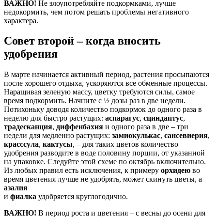
ВАЖНО!
Не злоупотребляйте подкормками, лучше
недокормить, чем потом решать проблемы негативного
характера.
Совет второй – когда вносить
удобрения
В марте начинается активный период, растения просыпаются
после хорошего отдыха, ускоряются все обменные процессы.
Наращивая зеленую массу, цветку требуются силы, самое
время подкормить. Начните с ½ дозы раз в две недели.
Потихоньку доводя количество подкормок до одного раза в
неделю для быстро растущих:
аспарагус
,
сциндаптус
,
традесканция
,
диффенбахия
и одного раза в две – три
недели для медленно растущих:
замиокулькас
,
сансевиерия
,
красссула
,
кактусы
, – для таких цветов количество
удобрения разводите в воде половину порции, от указанной
на упаковке. Следуйте этой схеме по октябрь включительно.
Из любых правил есть исключения, к примеру
орхидею
во
время цветения лучше не удобрять, может скинуть цветы, а
азалия
и
фиалка
удобряется круглогодично.
ВАЖНО!
В период роста и цветения – с весны до осени для