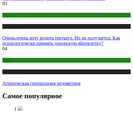
03
Психология
Публикации
Очень-очень хочу родить третьего. Но не получается. Как
психологически принять донорскую яйцеклетку?
04
Здоровье
Публикации
Атипическая гиперплазия эндометрия
Самое популярное
1