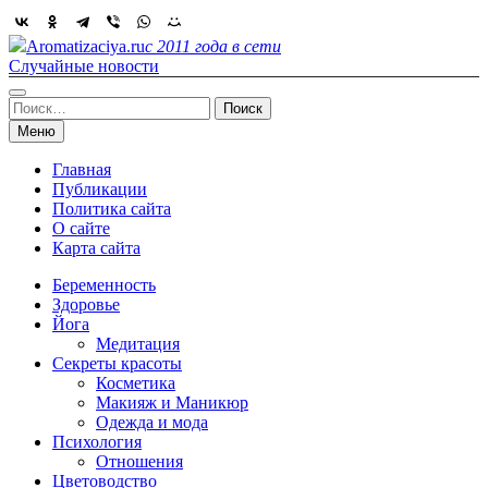
Skip
to
Aromatizaciya.ru
с 2011 года в сети
content
Случайные новости
Найти:
Меню
Главная
Публикации
Политика сайта
О сайте
Карта сайта
Беременность
Здоровье
Йога
Медитация
Секреты красоты
Косметика
Макияж и Маникюр
Одежда и мода
Психология
Отношения
Цветоводство