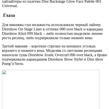
хайлайтеры из палетки Dior Backstage Glow Face Palette 001
Universal.
Глаза
Для макияжа глаз визажисты использовали черный лайнер
Diorshow On Stage Liner в оттенке 090 over black и карандаш
Diorshow Khol 099 black – либо полностью выделяли линию
роста ресниц, либо подчеркивали только нижнее веко.
Третий макияж – короткие стрелки на внешних уголках
верхнего и нижнего века. Моделям со светлыми ресницами
наносили тушь Diorshow Iconic Overcurl 090 over black, а брови
подчеркивали карандашом Diorshow Brow Styler и Dior show
Pump’n’brow.