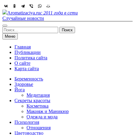
Skip
to
Aromatizaciya.ru
с 2011 года в сети
content
Случайные новости
Найти:
Меню
Главная
Публикации
Политика сайта
О сайте
Карта сайта
Беременность
Здоровье
Йога
Медитация
Секреты красоты
Косметика
Макияж и Маникюр
Одежда и мода
Психология
Отношения
Цветоводство