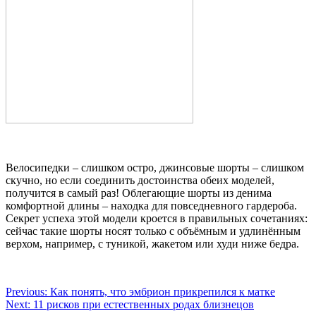
Велосипедки – слишком остро, джинсовые шорты – слишком
скучно, но если соединить достоинства обеих моделей,
получится в самый раз! Облегающие шорты из денима
комфортной длины – находка для повседневного гардероба.
Секрет успеха этой модели кроется в правильных сочетаниях:
сейчас такие шорты носят только с объёмным и удлинённым
верхом, например, с туникой, жакетом или худи ниже бедра.
Навигация
Previous:
Как понять, что эмбрион прикрепился к матке
Next:
11 рисков при естественных родах близнецов
по