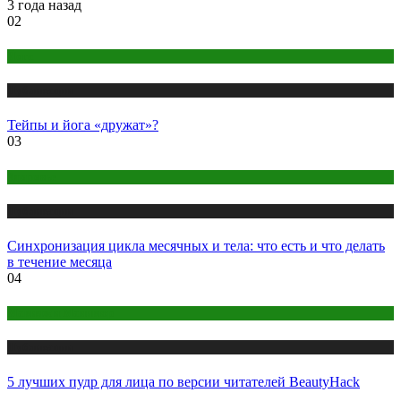
3 года назад
02
Йога
Публикации
Тейпы и йога «дружат»?
03
Здоровье
Публикации
Синхронизация цикла месячных и тела: что есть и что делать
в течение месяца
04
Макияж и Маникюр
Публикации
5 лучших пудр для лица по версии читателей BeautyHack