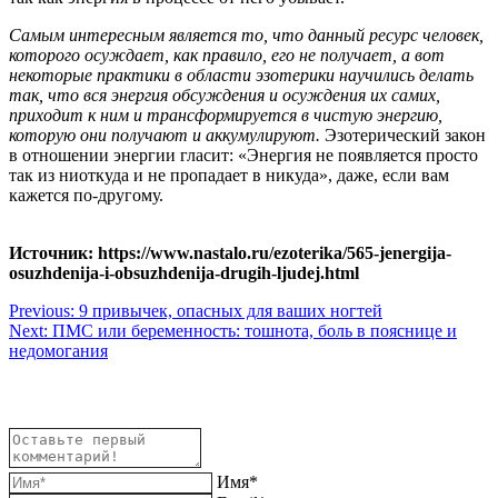
Самым интересным является то, что данный ресурс человек,
которого осуждает, как правило, его не получает, а вот
некоторые практики в области эзотерики научились делать
так, что вся энергия обсуждения и осуждения их самих,
приходит к ним и трансформируется в чистую энергию,
которую они получают и аккумулируют.
Эзотерический закон
в отношении энергии гласит: «Энергия не появляется просто
так из ниоткуда и не пропадает в никуда», даже, если вам
кажется по-другому.
Источник: https://www.nastalo.ru/ezoterika/565-jenergija-
osuzhdenija-i-obsuzhdenija-drugih-ljudej.html
Навигация
Previous:
9 привычек, опасных для ваших ногтей
Next:
ПМС или беременность: тошнота, боль в пояснице и
по
недомогания
записям
Имя*