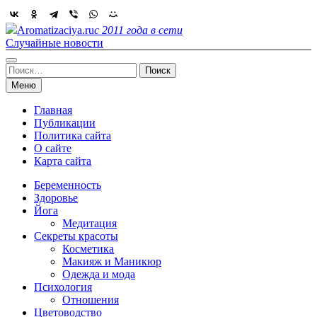
Skip
to
Aromatizaciya.ru
с 2011 года в сети
content
Случайные новости
Найти:
Меню
Главная
Публикации
Политика сайта
О сайте
Карта сайта
Беременность
Здоровье
Йога
Медитация
Секреты красоты
Косметика
Макияж и Маникюр
Одежда и мода
Психология
Отношения
Цветоводство