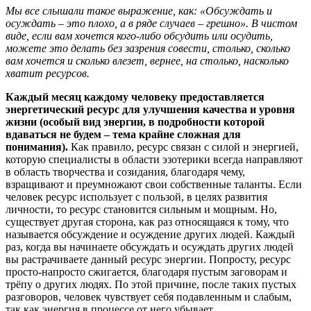
Мы все слышали такое выражение, как: «Обсуждать и
осуждать – это плохо, а в ряде случаев – грешно». В чистом
виде, если вам хочется кого-либо обсудить или осудить,
можете это делать без зазрения совести, столько, сколько
вам хочется и сколько влезет, вернее, на столько, насколько
хватит ресурсов.
Каждый месяц каждому человеку предоставляется
энергетический ресурс для улучшения качества и уровня
жизни (особый вид энергии, в подробности которой
вдаваться не будем – тема крайне сложная для
понимания).
Как правило, ресурс связан с силой и энергией,
которую специалисты в области эзотерики всегда направляют
в область творчества и созидания, благодаря чему,
взращивают и преумножают свои собственные таланты. Если
человек ресурс использует с пользой, в целях развития
личности, то ресурс становится сильным и мощным. Но,
существует другая сторона, как раз относящаяся к тому, что
называется обсуждение и осуждение других людей. Каждый
раз, когда вы начинаете обсуждать и осуждать других людей
вы растрачиваете данный ресурс энергии. Попросту, ресурс
просто-напросто сжигается, благодаря пустым заговорам и
трёпу о других людях. По этой причине, после таких пустых
разговоров, человек чувствует себя подавленным и слабым,
так как энергия в процессе от него убывает.