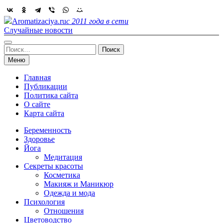
Skip
to
Aromatizaciya.ru
с 2011 года в сети
content
Случайные новости
Найти:
Меню
Главная
Публикации
Политика сайта
О сайте
Карта сайта
Беременность
Здоровье
Йога
Медитация
Секреты красоты
Косметика
Макияж и Маникюр
Одежда и мода
Психология
Отношения
Цветоводство