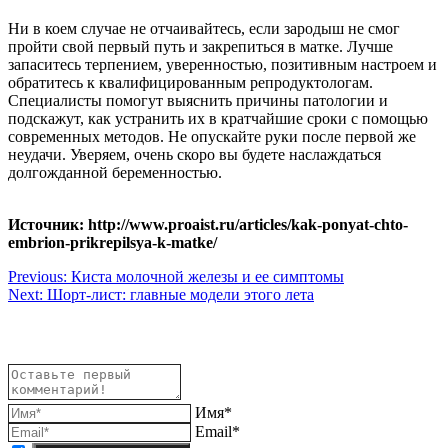
Ни в коем случае не отчаивайтесь, если зародыш не смог
пройти свой первый путь и закрепиться в матке. Лучше
запаситесь терпением, уверенностью, позитивным настроем и
обратитесь к квалифицированным репродуктологам.
Специалисты помогут выяснить причины патологии и
подскажут, как устранить их в кратчайшие сроки с помощью
современных методов. Не опускайте руки после первой же
неудачи. Уверяем, очень скоро вы будете наслаждаться
долгожданной беременностью.
Источник: http://www.proaist.ru/articles/kak-ponyat-chto-
embrion-prikrepilsya-k-matke/
Навигация
Previous:
Киста молочной железы и ее симптомы
Next:
Шорт-лист: главные модели этого лета
по
записям
Имя*
Email*