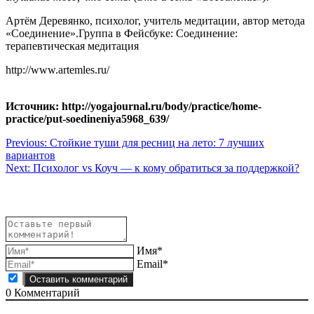
Артём Деревянко, психолог, учитель медитации, автор метода
«Соединение».Группа в Фейсбуке: Соединение:
терапевтическая медитация
http://www.artemles.ru/
Источник: http://yogajournal.ru/body/practice/home-
practice/put-soedineniya5968_639/
Навигация
Previous:
Стойкие туши для ресниц на лето: 7 лучших
вариантов
по
Next:
Психолог vs Коуч — к кому обратиться за поддержкой?
записям
Имя*
Email*
0
Комментарий