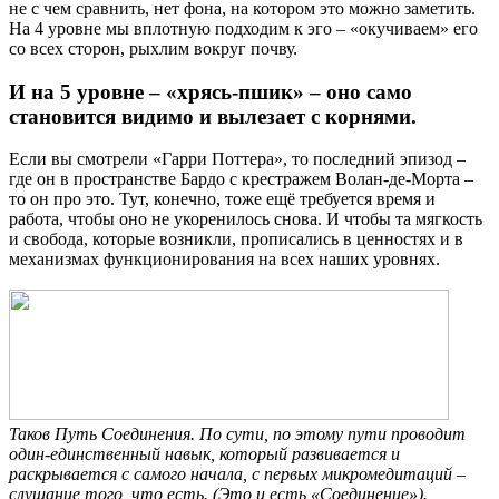
не с чем сравнить, нет фона, на котором это можно заметить.
На 4 уровне мы вплотную подходим к эго – «окучиваем» его
со всех сторон, рыхлим вокруг почву.
И на 5 уровне – «хрясь-пшик» – оно само
становится видимо и вылезает с корнями.
Если вы смотрели «Гарри Поттера», то последний эпизод –
где он в пространстве Бардо с крестражем Волан-де-Морта –
то он про это. Тут, конечно, тоже ещё требуется время и
работа, чтобы оно не укоренилось снова. И чтобы та мягкость
и свобода, которые возникли, прописались в ценностях и в
механизмах функционирования на всех наших уровнях.
Таков Путь Соединения. По сути, по этому пути проводит
один-единственный навык, который развивается и
раскрывается с самого начала, с первых микромедитаций –
слушание того, что есть. (Это и есть «Соединение»).