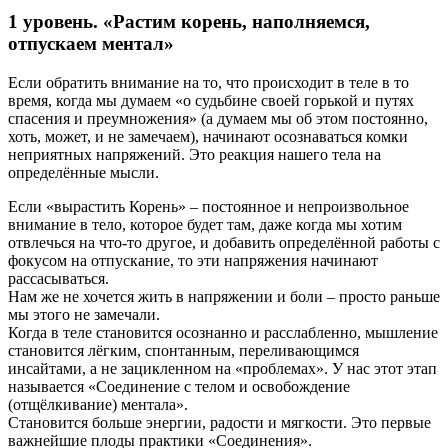
1 уровень. «Растим корень, наполняемся,
отпускаем ментал»
Если обратить внимание на то, что происходит в теле в то
время, когда мы думаем «о судьбине своей горькой и путях
спасения и преумножения» (а думаем мы об этом постоянно,
хоть, может, и не замечаем), начинают осознаваться комки
неприятных напряжений. Это реакция нашего тела на
определённые мысли.
Если «вырастить Корень» – постоянное и непроизвольное
внимание в тело, которое будет там, даже когда мы хотим
отвлечься на что-то другое, и добавить определённой работы с
фокусом на отпускание, то эти напряжения начинают
рассасываться.
Нам же не хочется жить в напряжении и боли – просто раньше
мы этого не замечали.
Когда в теле становится осознанно и расслабленно, мышление
становится лёгким, спонтанным, переливающимся
инсайтами, а не зацикленном на «проблемах». У нас этот этап
называется «Соединение с телом и освобождение
(отщёлкивание) ментала».
Становится больше энергии, радости и мягкости. Это первые
важнейшие плоды практики «Соединения».