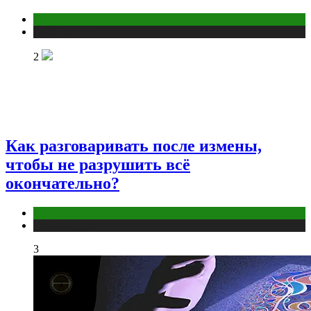
Отношения
Публикации
2
Как разговаривать после измены,
чтобы не разрушить всё
окончательно?
Отношения
Публикации
3