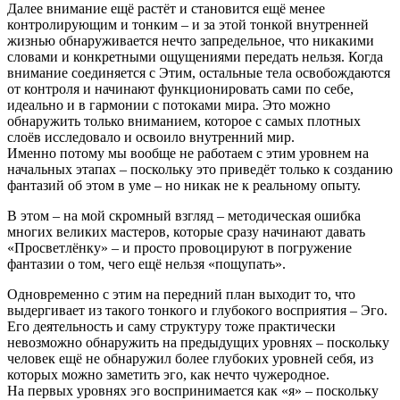
Далее внимание ещё растёт и становится ещё менее
контролирующим и тонким – и за этой тонкой внутренней
жизнью обнаруживается нечто запредельное, что никакими
словами и конкретными ощущениями передать нельзя. Когда
внимание соединяется с Этим, остальные тела освобождаются
от контроля и начинают функционировать сами по себе,
идеально и в гармонии с потоками мира. Это можно
обнаружить только вниманием, которое с самых плотных
слоёв исследовало и освоило внутренний мир.
Именно потому мы вообще не работаем с этим уровнем на
начальных этапах – поскольку это приведёт только к созданию
фантазий об этом в уме – но никак не к реальному опыту.
В этом – на мой скромный взгляд – методическая ошибка
многих великих мастеров, которые сразу начинают давать
«Просветлёнку» – и просто провоцируют в погружение
фантазии о том, чего ещё нельзя «пощупать».
Одновременно с этим на передний план выходит то, что
выдергивает из такого тонкого и глубокого восприятия – Эго.
Его деятельность и саму структуру тоже практически
невозможно обнаружить на предыдущих уровнях – поскольку
человек ещё не обнаружил более глубоких уровней себя, из
которых можно заметить эго, как нечто чужеродное.
На первых уровнях эго воспринимается как «я» – поскольку