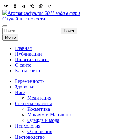
Skip
to
Aromatizaciya.ru
с 2011 года в сети
content
Случайные новости
Найти:
Меню
Главная
Публикации
Политика сайта
О сайте
Карта сайта
Беременность
Здоровье
Йога
Медитация
Секреты красоты
Косметика
Макияж и Маникюр
Одежда и мода
Психология
Отношения
Цветоводство