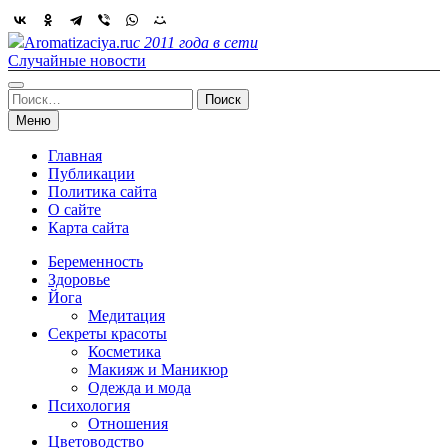
Skip
to
Aromatizaciya.ru
с 2011 года в сети
content
Случайные новости
Найти:
Меню
Главная
Публикации
Политика сайта
О сайте
Карта сайта
Беременность
Здоровье
Йога
Медитация
Секреты красоты
Косметика
Макияж и Маникюр
Одежда и мода
Психология
Отношения
Цветоводство