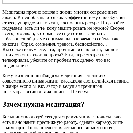
Медитация прочно вошла в жизнь многих современных
людей. К ней обращаются как к эффективному способу снять
стресс, упорядочить мысли, восполнить ресурс. Но давайте
подумаем, есть ли те, кому медитировать не нужно? Скорее
всего, это люди, которые все еще готовы залипать
в бесконечной драме социума, накачиваемого сейчас как
никогда. Страх, сомнения, тревога, беспокойство…
Вы серьезно думаете, что, прочитав все новости, найдете
в них ответ на свои вопросы? Или, пересмотрев все
телесериалы, убежите от проблем так далеко, что вас
не достанет?
Кому жизненно необходима медитация в условиях
современного ритма жизни, рассказала австралийская певица
в жанре World Music, автор и ведущая тренингов
по саморазвитию для женщин — Перукуа.
Зачем нужна медитация?
Большинство людей сегодня стремятся в мегаполисы. Здесь
есть шанс найти престижную работу, сделать карьеру, жить
в комфорте. Город предоставляет много возможностей,
но взамен он забирает нашу энергию.