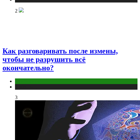
2
Как разговаривать после измены,
чтобы не разрушить всё
окончательно?
Отношения
Публикации
3