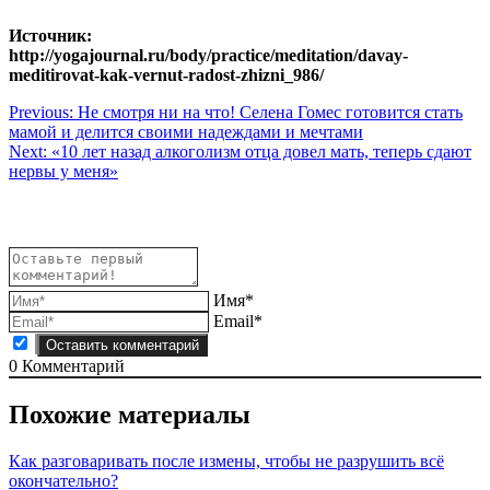
Источник:
http://yogajournal.ru/body/practice/meditation/davay-
meditirovat-kak-vernut-radost-zhizni_986/
Навигация
Previous:
Не смотря ни на что! Селена Гомес готовится стать
мамой и делится своими надеждами и мечтами
по
Next:
«10 лет назад алкоголизм отца довел мать, теперь сдают
записям
нервы у меня»
Имя*
Email*
0
Комментарий
Похожие материалы
Как разговаривать после измены, чтобы не разрушить всё
окончательно?