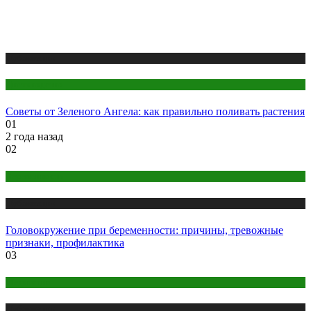
Публикации
Цветоводство
Советы от Зеленого Ангела: как правильно поливать растения
01
2 года назад
02
Беременность
Публикации
Головокружение при беременности: причины, тревожные
признаки, профилактика
03
Медитация
Публикации