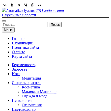
Skip
to
Aromatizaciya.ru
с 2011 года в сети
content
Случайные новости
Найти:
Меню
Главная
Публикации
Политика сайта
О сайте
Карта сайта
Беременность
Здоровье
Йога
Медитация
Секреты красоты
Косметика
Макияж и Маникюр
Одежда и мода
Психология
Отношения
Цветоводство