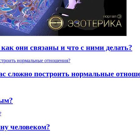
 как они связаны и что с ними делать?
час сложно построить нормальные отнош
ным?
яну человеком?