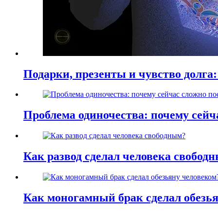
Подарки, презенты и чувство долга:
Проблема одиночества: почему сей
Как развод сделал человека свобод
Как моногамный брак сделал обезь