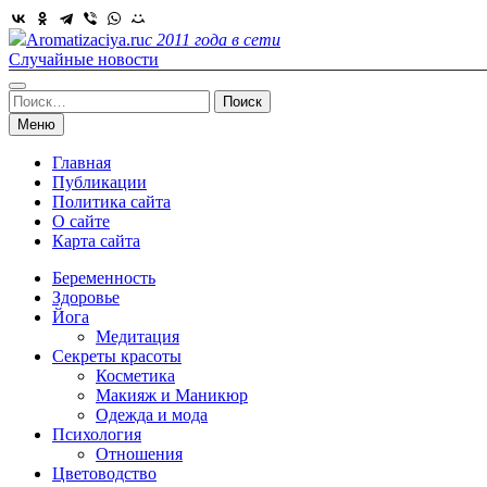
Skip
to
Aromatizaciya.ru
с 2011 года в сети
content
Случайные новости
Найти:
Меню
Главная
Публикации
Политика сайта
О сайте
Карта сайта
Беременность
Здоровье
Йога
Медитация
Секреты красоты
Косметика
Макияж и Маникюр
Одежда и мода
Психология
Отношения
Цветоводство