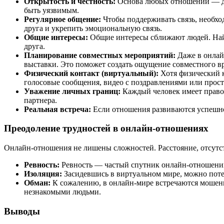
Открытость и честность:
Основа любых отношений — дове
быть уязвимым.
Регулярное общение:
Чтобы поддерживать связь, необход
друга и укрепить эмоциональную связь.
Общие интересы:
Общие интересы сближают людей. Найд
друга.
Планирование совместных мероприятий:
Даже в онлай
выставки. Это поможет создать ощущение совместного 
Физический контакт (виртуальный):
Хотя физический к
голосовые сообщения, видео с поздравлениями или прос
Уважение личных границ:
Каждый человек имеет право 
партнера.
Реальная встреча:
Если отношения развиваются успешно,
Преодоление трудностей в онлайн-отношениях
Онлайн-отношения не лишены сложностей. Расстояние, отсутств
Ревность:
Ревность — частый спутник онлайн-отношений.
Изоляция:
Засидевшись в виртуальном мире, можно потер
Обман:
К сожалению, в онлайн-мире встречаются мошенн
незнакомыми людьми.
Выводы