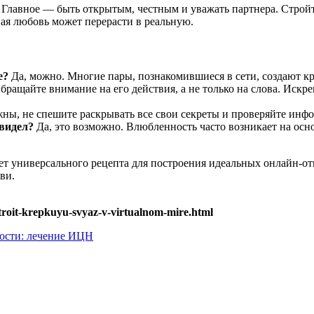
лавное — быть открытым, честным и уважать партнера. Стройт
ная любовь может перерасти в реальную.
е?
Да, можно. Многие пары, познакомившиеся в сети, создают кр
ращайте внимание на его действия, а не только на слова. Искре
ны, не спешите раскрывать все свои секреты и проверяйте инф
 видел?
Да, это возможно. Влюбленность часто возникает на осн
т универсального рецепта для построения идеальных онлайн-от
ви.
troit-krepkuyu-svyaz-v-virtualnom-mire.html
ности: лечение ИЦН