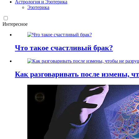
Астрология и Эзотерика
Эзотерика
Интересное
Что такое счастливый брак?
Как разговаривать после измены, ч