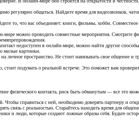
рие. В онлайн-мире оно строится на открытости и честности. Р
имо регулярно общаться. Найдите время для видеозвонков, чато
ите то, что вас объединяет: книги, фильмы, хобби. Совместно
н-мире можно проводить совместные мероприятия. Смотрите фи
времяпрепровождения.
онтакт недоступен в онлайн-мире, можно найти другие способы 
то милые картинки.
на личное пространство. Не стоит навязывать свое общение и 
 стоит подумать о реальной встрече. Это поможет вам проверит
ие физического контакта, риск быть обманутым — все это может
 Чтобы справиться с ней, необходимо доверять партнеру и откр
ять связь с реальностью. Старайтесь находить время для общени
ики и люди, которые создают ложные образы себя. Будьте осто