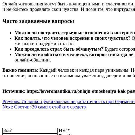
Онлайн-отношения могут быть полноценными и счастливыми. Г
и не бойтесь проявлять свои чувства. И помните, что виртуаль
Часто задаваемые вопросы
Можно ли построить серьезные отношения в интернет
Как понять, что человек искренен в своих чувствах?
Об
жизнью и поддерживать вас.
Как преодолеть страх быть обманутым?
Будьте осторож
Можно ли влюбиться в человека, которого никогда не
онлайн-общении.
Важно помнить:
Каждый человек и каждая пара уникальны. Не
отношения, основанные на взаимном уважении, доверии и люб
Источник: https://loveromantika.ru/onlajn-otnosheniya-kak-pos
Навигация
Previous:
Истмико-цервикальная недостаточность при беремен
Next:
Свотчи: 30 самых стойких средств
по
записям
Имя*