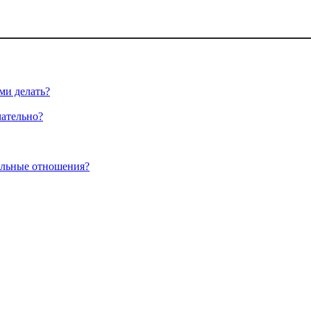
ми делать?
чательно?
альные отношения?