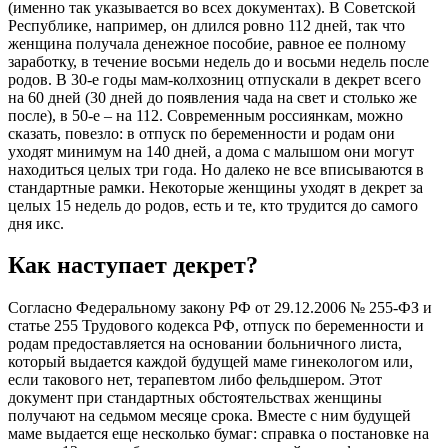
(именно так указывается во всех документах). В Советской
Республике, например, он длился ровно 112 дней, так что
женщина получала денежное пособие, равное ее полному
заработку, в течение восьми недель до и восьми недель после
родов. В 30-е годы мам-колхозниц отпускали в декрет всего
на 60 дней (30 дней до появления чада на свет и столько же
после), в 50-е – на 112. Современным россиянкам, можно
сказать, повезло: в отпуск по беременности и родам они
уходят минимум на 140 дней, а дома с малышом они могут
находиться целых три года. Но далеко не все вписываются в
стандартные рамки. Некоторые женщины уходят в декрет за
целых 15 недель до родов, есть и те, кто трудится до самого
дня икс.
Как наступает декрет?
Согласно Федеральному закону РФ от 29.12.2006 № 255-ФЗ и
статье 255 Трудового кодекса РФ, отпуск по беременности и
родам предоставляется на основании больничного листа,
который выдается каждой будущей маме гинекологом или,
если такового нет, терапевтом либо фельдшером. Этот
документ при стандартных обстоятельствах женщины
получают на седьмом месяце срока. Вместе с ним будущей
маме выдается еще несколько бумаг: справка о постановке на