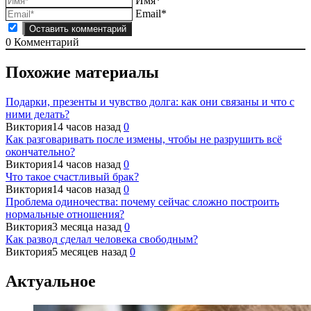
Имя*
Email*
0
Комментарий
Похожие материалы
Подарки, презенты и чувство долга: как они связаны и что с
ними делать?
Виктория
14 часов назад
0
Как разговаривать после измены, чтобы не разрушить всё
окончательно?
Виктория
14 часов назад
0
Что такое счастливый брак?
Виктория
14 часов назад
0
Проблема одиночества: почему сейчас сложно построить
нормальные отношения?
Виктория
3 месяца назад
0
Как развод сделал человека свободным?
Виктория
5 месяцев назад
0
Актуальное