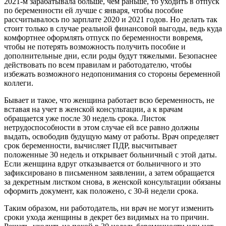
2021-м зарабатывала больше, чем раньше, то уходить в отпуск
по беременности ей лучше с января, чтобы пособие
рассчитывалось по зарплате 2020 и 2021 годов. Но делать так
стоит только в случае реальной финансовой выгоды, ведь куда
комфортнее оформлять отпуск по беременности вовремя,
чтобы не потерять возможность получить пособие и
дополнительные дни, если роды будут тяжелыми. Безопаснее
действовать по всем правилам и работодателю, чтобы
избежать возможного недопонимания со стороны беременной
коллеги.
Бывает и такое, что женщина работает всю беременность, не
вставая на учет в женской консультации, а к врачам
обращается уже после 30 недель срока. Листок
нетрудоспособности в этом случае ей все равно должны
выдать, освободив будущую маму от работы. Врач определяет
срок беременности, вычисляет ПДР, высчитывает
положенные 30 недель и открывает больничный с этой даты.
Если женщина вдруг отказывается от больничного и это
зафиксировано в письменном заявлении, а затем обращается
за декретным листком снова, в женской консультации обязаны
оформить документ, как положено, с 30-й недели срока.
Таким образом, ни работодатель, ни врач не могут изменить
сроки ухода женщины в декрет без видимых на то причин.