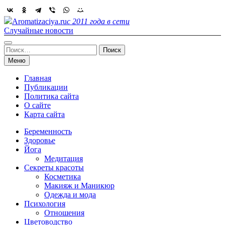
Skip
to
Aromatizaciya.ru
с 2011 года в сети
content
Случайные новости
Найти:
Меню
Главная
Публикации
Политика сайта
О сайте
Карта сайта
Беременность
Здоровье
Йога
Медитация
Секреты красоты
Косметика
Макияж и Маникюр
Одежда и мода
Психология
Отношения
Цветоводство