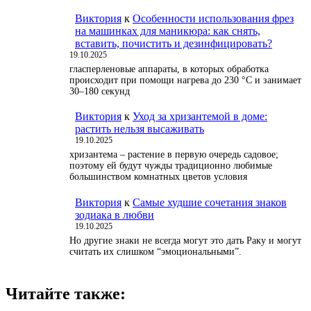
Виктория
к
Особенности использования фрез
на машинках для маникюра: как снять,
вставить, почистить и дезинфицировать?
19.10.2025
гласперленовые аппараты, в которых обработка
происходит при помощи нагрева до 230 °С и занимает
30–180 секунд
Виктория
к
Уход за хризантемой в доме:
растить нельзя высаживать
19.10.2025
хризантема – растение в первую очередь садовое;
поэтому ей будут чужды традиционно любимые
большинством комнатных цветов условия
Виктория
к
Самые худшие сочетания знаков
зодиака в любви
19.10.2025
Но другие знаки не всегда могут это дать Раку и могут
считать их слишком “эмоциональными”.
Читайте также: