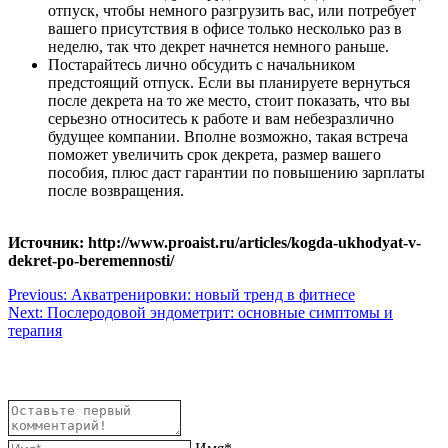
отпуск, чтобы немного разгрузить вас, или потребует
вашего присутствия в офисе только несколько раз в
неделю, так что декрет начнется немного раньше.
Постарайтесь лично обсудить с начальником
предстоящий отпуск. Если вы планируете вернуться
после декрета на то же место, стоит показать, что вы
серьезно относитесь к работе и вам небезразлично
будущее компании. Вполне возможно, такая встреча
поможет увеличить срок декрета, размер вашего
пособия, плюс даст гарантии по повышению зарплаты
после возвращения.
Источник: http://www.proaist.ru/articles/kogda-ukhodyat-v-
dekret-po-beremennosti/
Навигация
Previous:
Акватренировки: новый тренд в фитнесе
Next:
Послеродовой эндометрит: основные симптомы и
по
терапия
записям