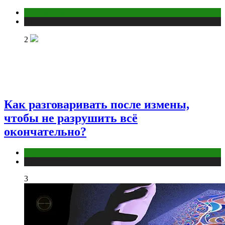
Отношения
Публикации
2
Как разговаривать после измены,
чтобы не разрушить всё
окончательно?
Отношения
Публикации
3