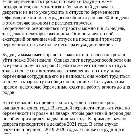
Если беременность проходит тяжело и будущей маме
нездоровится, она может взять больничный до начала
декрета и из него уже уходить в отпуск по беременности.
Оформление листка нетрудоспособности раньше 30-й недели
в этом случае законом не регламентируется.
Теоретически освободиться от работы можно и в 25 недель,
так делают некоторые женщины. Они оставляют свой
ежегодный оплачиваемый отпуск на последний триместр
беременности и уже после него сразу уходят в декрет.
Будущая мама имеет право отложить старт своего декрета и
уйти позже 30-й недели. Однако лист нетрудоспособности она
все равно получит в срок. С работы же ее отправят в отпуск
только после соответствующего заявления, поэтому, пока
беременная сотрудница его не написала, она может трудиться
и получать зарплату на общих основаниях. Пользуясь этим
правом, некоторые беременные ходят на работу вплоть до дня
родов.
Эта возможность придется кстати, если начало декрета
выпадет на конец года. Выгодней перенести старт отпуска по
беременности и родам на январь, чтобы расчетный период для
пособия приходился на два полных года. К примеру: начало
декрета приходится на декабрь 2021 года. В этом случае
расчетный период – 2019-2020 годы. Если же сотрудница в