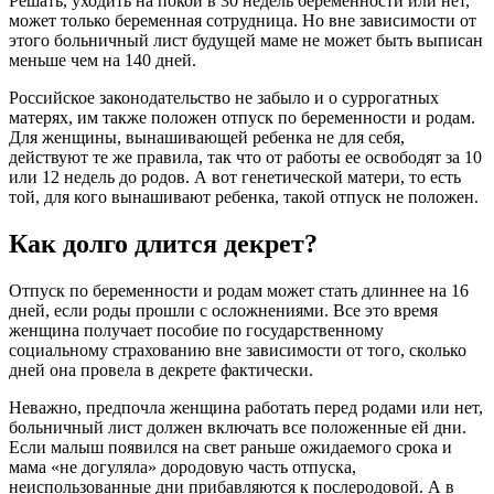
Решать, уходить на покой в 30 недель беременности или нет,
может только беременная сотрудница. Но вне зависимости от
этого больничный лист будущей маме не может быть выписан
меньше чем на 140 дней.
Российское законодательство не забыло и о суррогатных
матерях, им также положен отпуск по беременности и родам.
Для женщины, вынашивающей ребенка не для себя,
действуют те же правила, так что от работы ее освободят за 10
или 12 недель до родов. А вот генетической матери, то есть
той, для кого вынашивают ребенка, такой отпуск не положен.
Как долго длится декрет?
Отпуск по беременности и родам может стать длиннее на 16
дней, если роды прошли с осложнениями. Все это время
женщина получает пособие по государственному
социальному страхованию вне зависимости от того, сколько
дней она провела в декрете фактически.
Неважно, предпочла женщина работать перед родами или нет,
больничный лист должен включать все положенные ей дни.
Если малыш появился на свет раньше ожидаемого срока и
мама «не догуляла» дородовую часть отпуска,
неиспользованные дни прибавляются к послеродовой. А в