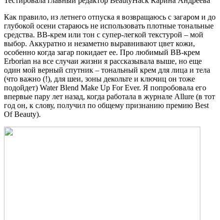
Тестировала главный редактор BeautyHack Карина Андреева
Как правило, из летнего отпуска я возвращаюсь с загаром и до
глубокой осени стараюсь не использовать плотные тональные
средства. BB-крем или тон с супер-легкой текстурой – мой
выбор. Аккуратно и незаметно выравнивают цвет кожи,
особенно когда загар покидает ее. Про любимый BB-крем
Erborian на все случаи жизни я рассказывала выше, но еще
один мой верный спутник – тональный крем для лица и тела
(что важно (!), для шеи, зоны декольте и ключиц он тоже
подойдет) Water Blend Make Up For Ever. Я попробовала его
впервые пару лет назад, когда работала в журнале Allure (в тот
год он, к слову, получил по общему признанию премию Best
Of Beauty).