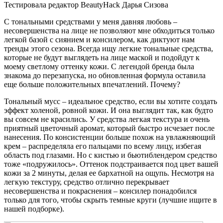
Тестировала редактор BeautyHack Дарья Сизова
С тональными средствами у меня давняя любовь –
несовершенства на лице не позволяют мне обходиться только
легкой базой с сиянием и консилером, как диктуют нам
тренды этого сезона. Всегда ищу легкие тональные средства,
которые не будут выглядеть на лице маской и подойдут к
моему светлому оттенку кожи. С легендой бренда была
знакома до перезапуска, но обновленная формула оставила
еще больше положительных впечатлений. Почему?
Тональный мусс – идеальное средство, если вы хотите создать
эффект холеной, ровной кожи. И она выглядит так, как будто
вы совсем не красились. У средства легкая текстура и очень
приятный цветочный аромат, который быстро исчезает после
нанесения. По консистенции больше похож на увлажняющий
крем – распределяла его пальцами по всему лицу, избегая
область под глазами. Но с кистью и бьютиблендером средство
тоже «подружилось». Оттенок подстраивается под цвет вашей
кожи за 2 минуты, делая ее бархатной на ощупь. Несмотря на
легкую текстуру, средство отлично перекрывает
несовершенства и покраснения – консилер понадобился
только для того, чтобы скрыть темные круги (лучшие ищите в
нашей подборке).