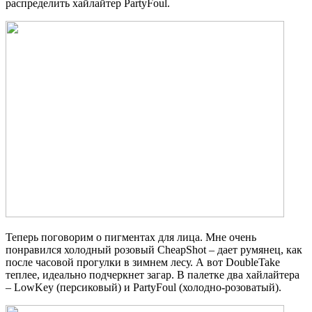
распределить хайлайтер PartyFoul.
Теперь поговорим о пигментах для лица. Мне очень
понравился холодный розовый CheapShot – дает румянец, как
после часовой прогулки в зимнем лесу. А вот DoubleTake
теплее, идеально подчеркнет загар. В палетке два хайлайтера
– LowKey (персиковый) и PartyFoul (холодно-розоватый).