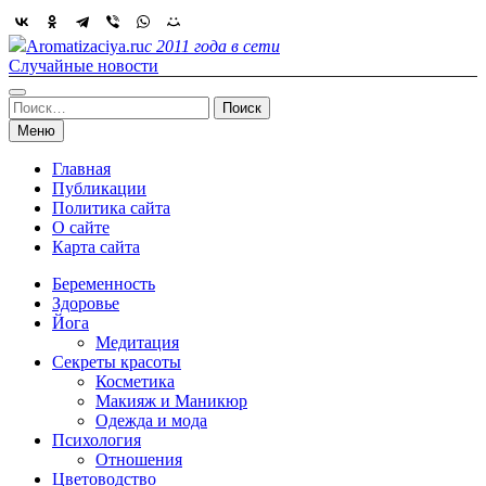
Skip
to
Aromatizaciya.ru
с 2011 года в сети
content
Случайные новости
Найти:
Меню
Главная
Публикации
Политика сайта
О сайте
Карта сайта
Беременность
Здоровье
Йога
Медитация
Секреты красоты
Косметика
Макияж и Маникюр
Одежда и мода
Психология
Отношения
Цветоводство