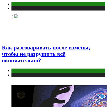
Отношения
Публикации
2
Как разговаривать после измены,
чтобы не разрушить всё
окончательно?
Отношения
Публикации
3