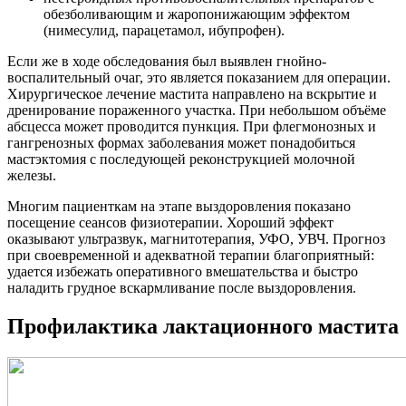
обезболивающим и жаропонижающим эффектом
(нимесулид, парацетамол, ибупрофен).
Если же в ходе обследования был выявлен гнойно-
воспалительный очаг, это является показанием для операции.
Хирургическое лечение мастита направлено на вскрытие и
дренирование пораженного участка. При небольшом объёме
абсцесса может проводится пункция. При флегмонозных и
гангренозных формах заболевания может понадобиться
мастэктомия с последующей реконструкцией молочной
железы.
Многим пациенткам на этапе выздоровления показано
посещение сеансов физиотерапии. Хороший эффект
оказывают ультразвук, магнитотерапия, УФО, УВЧ. Прогноз
при своевременной и адекватной терапии благоприятный:
удается избежать оперативного вмешательства и быстро
наладить грудное вскармливание после выздоровления.
Профилактика лактационного мастита