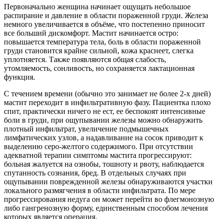
Первоначально женщина начинает ощущать небольшое
распирание и давление в области пораженной груди. Железа
немного увеличивается в объёме, что постепенно приносит
все больший дискомфорт. Мастит начинается остро:
повышается температура тела, боль в области пораженной
груди становится крайне сильной, кожа краснеет, слегка
уплотняется. Также появляются общая слабость,
утомляемость, сонливость, но сохраняется лактационная
функция.
С течением времени (обычно это занимает не более 2-х дней)
мастит переходит в инфильтративную фазу. Пациентка плохо
спит, практически ничего не ест, ее беспокоят интенсивные
боли в груди, при ощупывании железы можно обнаружить
плотный инфильтрат, увеличение подмышечных
лимфатических узлов, а надавливание на сосок приводит к
выделению серо-желтого содержимого. При отсутствии
адекватной терапии симптомы мастита прогрессируют:
больная жалуется на ознобы, тошноту и рвоту, наблюдается
спутанность сознания, бред. В отдельных случаях при
ощупывании поврежденной железы обнаруживаются участки
локального размягчения в области инфильтрата. По мере
прогрессирования недуга он может перейти во флегмонозную
либо гангренозную форму, единственным способом лечения
которых является операция.