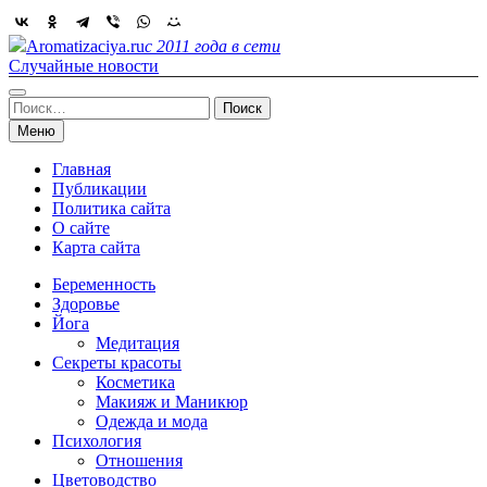
Skip
to
Aromatizaciya.ru
с 2011 года в сети
content
Случайные новости
Найти:
Меню
Главная
Публикации
Политика сайта
О сайте
Карта сайта
Беременность
Здоровье
Йога
Медитация
Секреты красоты
Косметика
Макияж и Маникюр
Одежда и мода
Психология
Отношения
Цветоводство