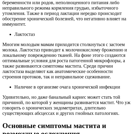
беременности или родов, неполноценного питания либо
неправильного режима кормления грудью, избыточного
утомления. Также в период лактации нередко происходит
обострение хронический болезней, что негативно влияет на
иммунитет.
Лактостаз
Многим молодым мамам приходится столкнуться с застоем
молока. Лактостаз приводит к молочнокислому брожению и
локальному повреждению тканей. На фоне этого создаются
оптимальные условия для роста патогенной микрофлоры, а
также развиваются симптомы мастита. Среди причин
лактостаза выделяют как анатомические особенности
строения протоков, так и неправильное сцеживание.
Наличие в организме очага хронической инфекции
Удивительно, но даже банальный кариес может стать той
причиной, по которой у женщины развивается мастит. Что уж
говорить о хронических эндометритах, длительно
существующих абсцессах и других гнойных патологиях.
Основные симптомы мастита и
возможные осложнения