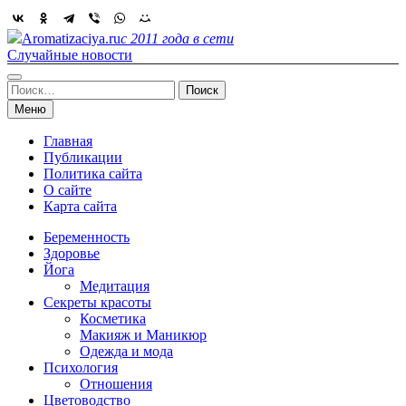
Skip
to
Aromatizaciya.ru
с 2011 года в сети
content
Случайные новости
Найти:
Меню
Главная
Публикации
Политика сайта
О сайте
Карта сайта
Беременность
Здоровье
Йога
Медитация
Секреты красоты
Косметика
Макияж и Маникюр
Одежда и мода
Психология
Отношения
Цветоводство