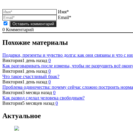
записям
Имя*
Email*
0
Комментарий
Похожие материалы
Подарки, презенты и чувство долга: как они связаны и что с ни
Виктория
1 день назад
0
Как разговаривать после измены, чтобы не разрушить всё окон
Виктория
1 день назад
0
Что такое счастливый брак?
Виктория
1 день назад
0
Проблема одиночества: почему сейчас сложно построить норм
Виктория
3 месяца назад
0
Как развод сделал человека свободным?
Виктория
5 месяцев назад
0
Актуальное