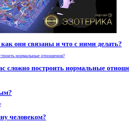
 как они связаны и что с ними делать?
час сложно построить нормальные отнош
ным?
яну человеком?