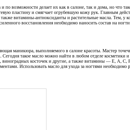
 по возможности делает их как в салоне, так и дома, но что так
тевую пластину и смягчает огрубевшую кожу рук. Главным дейс
 также витамины-антиоксиданты и растительные масла. Тем, у к
силенного восстановления необходимо наносить состав на ногти
яющая маникюра, выполняемого в салоне красоты. Мастер точечно
 Сегодня такое масло можно найти в любом отделе косметики и 
 виноградных косточек и другие, а также витамины — Е, А, С, F
ентами. Использовать масло для ухода за ногтями необходимо р