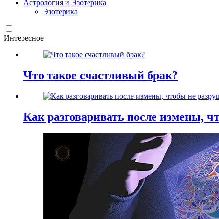
Астрология и Эзотерика
Эзотерика
Интересное
Что такое счастливый брак?
Как разговаривать после измены, ч