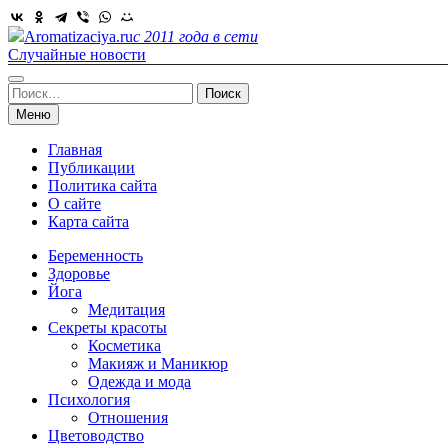
Skip
to
Aromatizaciya.ru
с 2011 года в сети
content
Случайные новости
Найти:
Меню
Главная
Публикации
Политика сайта
О сайте
Карта сайта
Беременность
Здоровье
Йога
Медитация
Секреты красоты
Косметика
Макияж и Маникюр
Одежда и мода
Психология
Отношения
Цветоводство