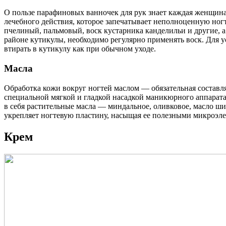
О пользе парафиновых ванночек для рук знает каждая женщина и
лечебного действия, которое запечатывает неполноценную ног
пчелиный, пальмовый, воск кустарника канделильи и другие, а
районе кутикулы, необходимо регулярно применять воск. Для у
втирать в кутикулу как при обычном уходе.
Масла
Обработка кожи вокруг ногтей маслом — обязательная составл
специальной мягкой и гладкой насадкой маникюрного аппарата.
в себя растительные масла — миндальное, оливковое, масло ши,
укрепляет ногтевую пластину, насыщая ее полезными микроэлем
Крем