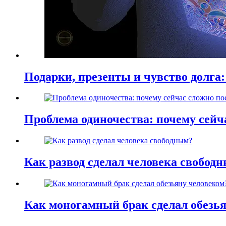
Подарки, презенты и чувство долга:
Проблема одиночества: почему сей
Как развод сделал человека свобод
Как моногамный брак сделал обезь