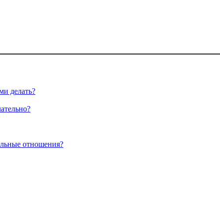
ми делать?
чательно?
альные отношения?