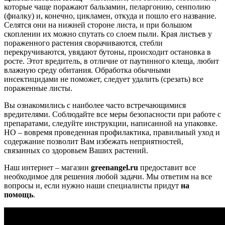
которые чаще поражают бальзамин, пеларгонию, сенполию
(фиалку) и, конечно, цикламен, откуда и пошло его название.
Селятся они на нижней стороне листа, и при большом
скоплении их можно спутать со слоем пыли. Края листьев у
пораженного растения сворачиваются, стебли
перекручиваются, увядают бутоны, происходит остановка в
росте. Этот вредитель, в отличие от паутинного клеща, любит
влажную среду обитания. Обработка обычными
инсектицидами не поможет, следует удалить (срезать) все
пораженные листы.
Вы ознакомились с наиболее часто встречающимися
вредителями. Соблюдайте все меры безопасности при работе с
препаратами, следуйте инструкции, написанной на упаковке.
НО – вовремя проведенная профилактика, правильный уход и
содержание позволит Вам избежать неприятностей,
связанных со здоровьем Ваших растений.
Наш интернет – магазин
greenangel.ru
предоставит все
необходимое для решения любой задачи. Мы ответим на все
вопросы и, если нужно наши специалисты придут
на
помощь
.