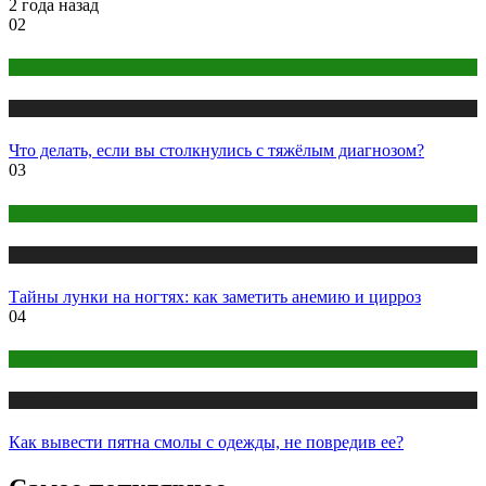
2 года назад
02
Психология
Публикации
Что делать, если вы столкнулись с тяжёлым диагнозом?
03
Макияж и Маникюр
Публикации
Тайны лунки на ногтях: как заметить анемию и цирроз
04
Одежда и мода
Публикации
Как вывести пятна смолы с одежды, не повредив ее?