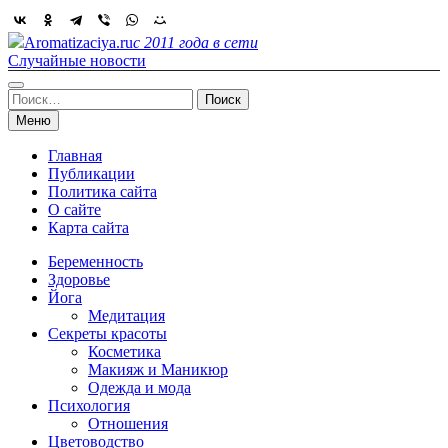
Skip
to
Aromatizaciya.ru
с 2011 года в сети
content
Случайные новости
Найти:
Меню
Главная
Публикации
Политика сайта
О сайте
Карта сайта
Беременность
Здоровье
Йога
Медитация
Секреты красоты
Косметика
Макияж и Маникюр
Одежда и мода
Психология
Отношения
Цветоводство