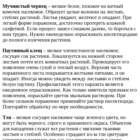
Мучнистый червец
– мелкое белое, похожее на ватный
комочек насекомое. Образует целые колонии на листьях,
стеблях растений. Листья увядают, желтеют и опадают. При
легкой форме поражения, достаточно протереть влажной
салфеткой. Если процесс зашел слишком далеко, то бороться с
ним трудно. Нужно еженедельно опрыскивать инсектицидами
до полного излечения растения.
Паутинный клещ
– мелкое членистоногое насекомое,
сосущее сок растения. Локализуется на нижней стороне
листьев почти всех комнатных растений. Провоцирует его
появление очень сухой и теплый воздух. Верхняя часть
пораженного листа покрывается желтыми пятнами, и он
опадает. Иногда можно увидеть между листьями и стеблем
белую паутину. Профилактикой этого паразита является
ежедневное опрыскивание. Как только заметили признаки его
появления, опрыскайте цветок мыльным раствором. При
более сильном поражении применяйте раствор инсектицида.
Повторяйте обработку по мере необходимости.
Тля
– мелкое сосущее насекомое чаще зеленого цвета, но
могут быть черного, серого и оранжевого окраса. Объектом
для нападения служат все растения с мягкими тканями
листьев и стеблей. Особенно страдают из-за тли цветущие
горшечные растения, так как она предпочитает в своем