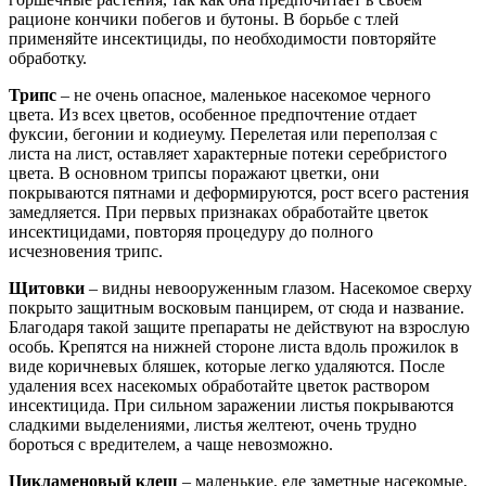
рационе кончики побегов и бутоны. В борьбе с тлей
применяйте инсектициды, по необходимости повторяйте
обработку.
Трипс
– не очень опасное, маленькое насекомое черного
цвета. Из всех цветов, особенное предпочтение отдает
фуксии, бегонии и кодиеуму. Перелетая или переползая с
листа на лист, оставляет характерные потеки серебристого
цвета. В основном трипсы поражают цветки, они
покрываются пятнами и деформируются, рост всего растения
замедляется. При первых признаках обработайте цветок
инсектицидами, повторяя процедуру до полного
исчезновения трипс.
Щитовки
– видны невооруженным глазом. Насекомое сверху
покрыто защитным восковым панцирем, от сюда и название.
Благодаря такой защите препараты не действуют на взрослую
особь. Крепятся на нижней стороне листа вдоль прожилок в
виде коричневых бляшек, которые легко удаляются. После
удаления всех насекомых обработайте цветок раствором
инсектицида. При сильном заражении листья покрываются
сладкими выделениями, листья желтеют, очень трудно
бороться с вредителем, а чаще невозможно.
Цикламеновый клещ
– маленькие, еле заметные насекомые,