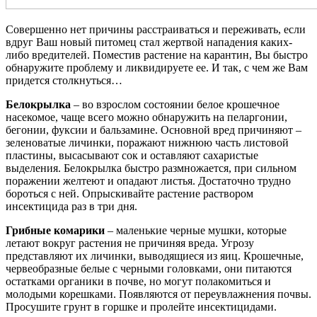
Совершенно нет причины расстраиваться и переживать, если
вдруг Ваш новый питомец стал жертвой нападения каких-
либо вредителей. Поместив растение на карантин, Вы быстро
обнаружите проблему и ликвидируете ее. И так, с чем же Вам
придется столкнуться…
Белокрылка
– во взрослом состоянии белое крошечное
насекомое, чаще всего можно обнаружить на пеларгонии,
бегонии, фуксии и бальзамине. Основной вред причиняют –
зеленоватые личинки, поражают нижнюю часть листовой
пластины, высасывают сок и оставляют сахаристые
выделения. Белокрылка быстро размножается, при сильном
поражении желтеют и опадают листья. Достаточно трудно
бороться с ней. Опрыскивайте растение раствором
инсектицида раз в три дня.
Грибные комарики
– маленькие черные мушки, которые
летают вокруг растения не причиняя вреда. Угрозу
представляют их личинки, выводящиеся из яиц. Крошечные,
червеобразные белые с черными головками, они питаются
остатками органики в почве, но могут полакомиться и
молодыми корешками. Появляются от переувлажнения почвы.
Просушите грунт в горшке и пролейте инсектицидами.