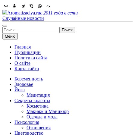
Skip
to
Aromatizaciya.ru
с 2011 года в сети
content
Случайные новости
Найти:
Меню
Главная
Публикации
Политика сайта
О сайте
Карта сайта
Беременность
Здоровье
Йога
Медитация
Секреты красоты
Косметика
Макияж и Маникюр
Одежда и мода
Психология
Отношения
Цветоводство