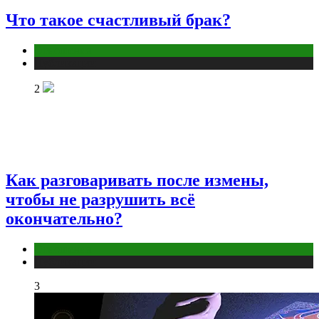
Что такое счастливый брак?
Отношения
Публикации
2
Как разговаривать после измены,
чтобы не разрушить всё
окончательно?
Отношения
Публикации
3