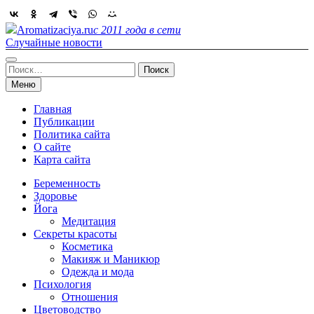
Skip
to
Aromatizaciya.ru
с 2011 года в сети
content
Случайные новости
Найти:
Меню
Главная
Публикации
Политика сайта
О сайте
Карта сайта
Беременность
Здоровье
Йога
Медитация
Секреты красоты
Косметика
Макияж и Маникюр
Одежда и мода
Психология
Отношения
Цветоводство