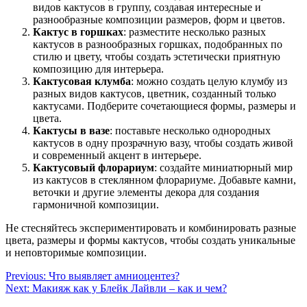
видов кактусов в группу, создавая интересные и
разнообразные композиции размеров, форм и цветов.
Кактус в горшках
: разместите несколько разных
кактусов в разнообразных горшках, подобранных по
стилю и цвету, чтобы создать эстетически приятную
композицию для интерьера.
Кактусовая клумба
: можно создать целую клумбу из
разных видов кактусов, цветник, созданный только
кактусами. Подберите сочетающиеся формы, размеры и
цвета.
Кактусы в вазе
: поставьте несколько однородных
кактусов в одну прозрачную вазу, чтобы создать живой
и современный акцент в интерьере.
Кактусовый флорариум
: создайте миниатюрный мир
из кактусов в стеклянном флорариуме. Добавьте камни,
веточки и другие элементы декора для создания
гармоничной композиции.
Не стесняйтесь экспериментировать и комбинировать разные
цвета, размеры и формы кактусов, чтобы создать уникальные
и неповторимые композиции.
Навигация
Previous:
Что выявляет амниоцентез?
Next:
Макияж как у Блейк Лайвли – как и чем?
по