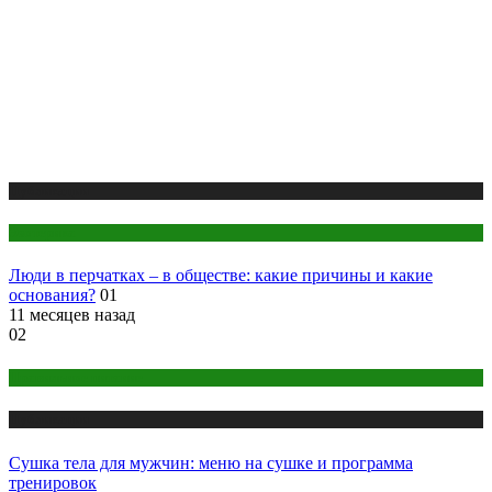
Публикации
Эзотерика
Люди в перчатках – в обществе: какие причины и какие
основания?
01
11 месяцев назад
02
Правильное питание
Публикации
Сушка тела для мужчин: меню на сушке и программа
тренировок