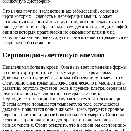
Мышечную дистрофию
Это целая группа наследственных заболеваний, основная
черта которых – слабость и дегенерация мышц. Может
возникать из-за спонтанных мутаций, либо передаваться по
наследственности. Врачи выделяют десятки видов дистрофий,
одни из которых практически не оказывают влияния на
качество жизни человека, другие – значительно отражаются на
здоровье и образе жизни.
Серповидно-клеточную анемию
Неизлечимая болезнь крови. Она вызывает изменение формы
и свойств эритроцитов из-за мутации в 11 хромосоме.
Довольно часто у детей с данным заболеванием отмечаются
следующие симптомы: задержка физического и умственного
развития, опухоль суставов, боль в грудной клетке, сердечная
недостаточность, увеличение размера селезенки.
Периодически у пациентов случаются гемолитические кризы.
В этом случае повышается температура тела, затрудняется
дыхание, появляется боль в животе. Здесь требуется срочное
переливание крови, иначе больной может умереть. Способы
лечения – трансплантация донорских стволовых клеток,
генная терапия. Стоит отметить, что в основном серповидно-
клеточная анемия встречается в странах Африки и Индии. В