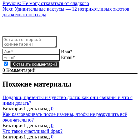
Навигация
Previous:
Не могу отказаться от сладкого
Next:
Удивительные кактусы — 12 неприхотливых экзотов
по
для комнатного сада
записям
Имя*
Email*
0
Комментарий
Похожие материалы
Подарки, презенты и чувство долга: как они связаны и что с
ними делать?
Виктория
1 день назад
0
Как разговаривать после измены, чтобы не разрушить всё
окончательно?
Виктория
1 день назад
0
Что такое счастливый брак?
Виктория
1 день назад
0