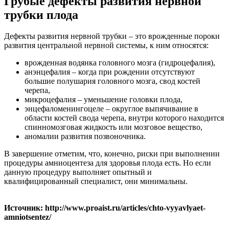
Грубые дефекты развития нервной
трубки плода
Дефекты развития нервной трубки – это врожденные пороки
развития центральной нервной системы, к ним относятся:
врожденная водянка головного мозга (гидроцефалия),
анэнцефалия – когда при рождении отсутствуют
большие полушария головного мозга, свод костей
черепа,
микроцефалия – уменьшение головки плода,
энцефаломенингоцеле – округлое выпячивание в
области костей свода черепа, внутри которого находится
спинномозговая жидкость или мозговое вещество,
аномалии развития позвоночника.
В завершение отметим, что, конечно, риски при выполнении
процедуры амниоцентеза для здоровья плода есть. Но если
данную процедуру выполняет опытный и
квалифицированный специалист, они минимальны.
Источник: http://www.proaist.ru/articles/chto-vyyavlyaet-
amniotsentez/