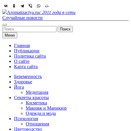
Skip
to
Aromatizaciya.ru
с 2011 года в сети
content
Случайные новости
Найти:
Меню
Главная
Публикации
Политика сайта
О сайте
Карта сайта
Беременность
Здоровье
Йога
Медитация
Секреты красоты
Косметика
Макияж и Маникюр
Одежда и мода
Психология
Отношения
Цветоводство