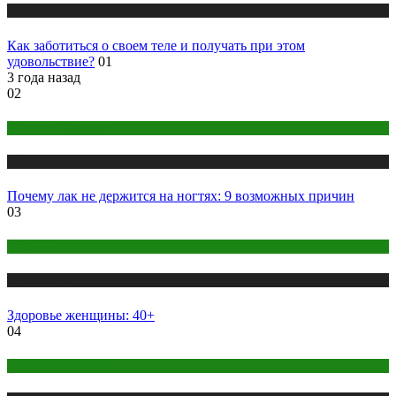
Публикации
Как заботиться о своем теле и получать при этом
удовольствие?
01
3 года назад
02
Макияж и Маникюр
Публикации
Почему лак не держится на ногтях: 9 возможных причин
03
Здоровье
Публикации
Здоровье женщины: 40+
04
Правильное питание