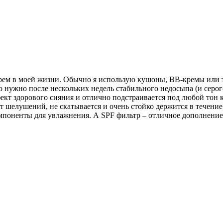
рем в моей жизни. Обычно я использую кушоны, BB-кремы или то
ло нужно после нескольких недель стабильного недосыпа (и серого
ект здорового сияния и отлично подстраивается под любой тон 
т шелушений, не скатывается и очень стойко держится в течение
омпоненты для увлажнения. А SPF фильтр – отличное дополнени