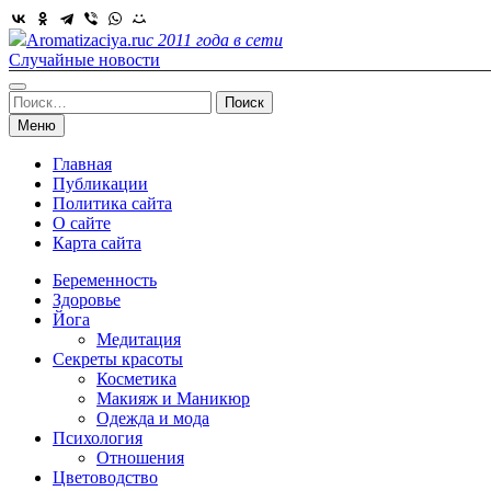
Skip
to
Aromatizaciya.ru
с 2011 года в сети
content
Случайные новости
Найти:
Меню
Главная
Публикации
Политика сайта
О сайте
Карта сайта
Беременность
Здоровье
Йога
Медитация
Секреты красоты
Косметика
Макияж и Маникюр
Одежда и мода
Психология
Отношения
Цветоводство