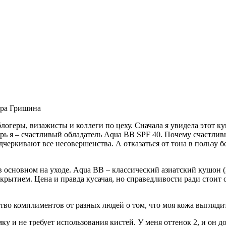
дра Гришина
блогеры, визажисты и коллеги по цеху. Сначала я увидела этот 
ерь я – счастливый обладатель Aqua BB SPF 40. Почему счастли
черкивают все несовершенства. А отказаться от тона в пользу бо
 в основном на уходе. Aqua BB – классический азиатский кушон
ытием. Цена и правда кусачая, но справедливости ради стоит от
тво комплиментов от разных людей о том, что моя кожа выгляди
мку и не требует использования кистей. У меня оттенок 2, и он