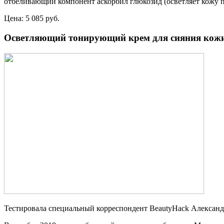
отбеливающий компонент аскорбил глюкозид (осветляет кожу пр
Цена: 5 085 руб.
Осветляющий тонирующий крем для сияния кожи B
Тестировала специальный корреспондент BeautyHack Алексан