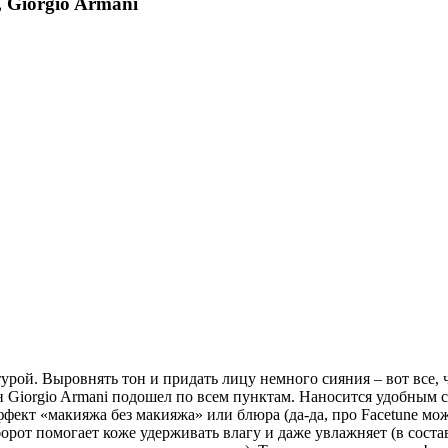
 Giorgio Armani
рой. Выровнять тон и придать лицу немного сияния – вот все, ч
он Giorgio Armani подошел по всем пунктам. Наносится удобным 
ект «макияжа без макияжа» или блюра (да-да, про Facetune можн
орот помогает коже удерживать влагу и даже увлажняет (в соста