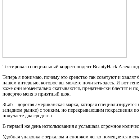
Тестировала специальный корреспондент BeautyHack Алексан
Теперь я понимаю, почему это средство так советуют и хвалят 
нашем интервью, которое вы можете почитать здесь. И вот теп
коже они моментально скатываются, предательски блестят и под
повергло меня в приятный шок.
3Lab – дорогая американская марка, которая специализируется
западном рынке) с тонким, но перекрывающим покраснения покр
получаете два средства.
В первый же день использования я услышала огромное количес
Удобная упаковка с зеркалом и спонжем легко помещается в су