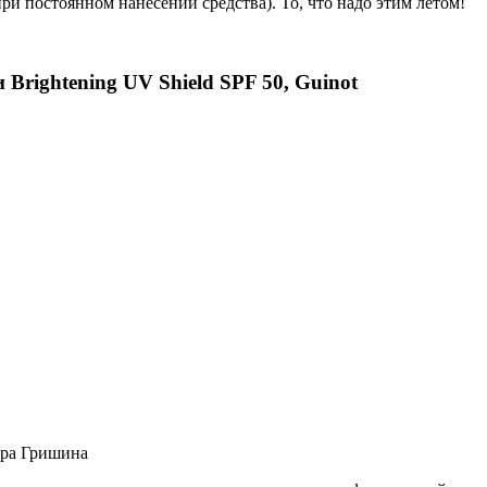
и постоянном нанесении средства). То, что надо этим летом!
rightening UV Shield SPF 50, Guinot
дра Гришина