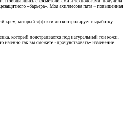
ки. Пообщавшись с косметологами и технологами, получила
нцезащитного «барьера». Моя ахиллесова пята – повышенная
щий крем, который эффективно контролирует выработку
енка, который подстраивается под натуральный тон кожи.
 что именно так вы сможете «прочувствовать» изменение