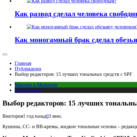
Как развод сделал человека свобод
Как моногамный брак сделал обезь
Главная
Публикации
Выбор редакторов: 15 лучших тональных средств с SPF
Макияж и Маникюр
Публикации
Выбор редакторов: 15 лучших тональны
Виктория
1 год назад
0
3 мин.
К
ушоны, СС- и BB-кремы, жидкие тональные основы – редакци