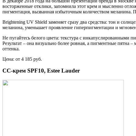
В декабре 2018 года на большой презентации бренда в Москве
восторженные отклики, запомнила этот крем и мысленно отлож
пигментация, вызванная избыточным количеством меланина. По
Brightening UV Shield заменяет сразу два средства: тон и с
меланина, уменьшает проявление гиперпигментации и мгновен
Не пугайтесь белого цвета: текстура с инкапуслированными п
Результат – она визуально более ровная, а пигментные пятна 
оттенка.
Цена: от 4 185 руб.
СС-крем SPF10, Estee Lauder