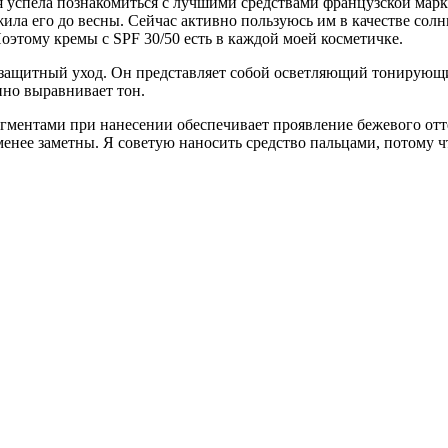
 я успела познакомиться с лучшими средствами французской мар
ила его до весны. Сейчас активно пользуюсь им в качестве сол
этому кремы с SPF 30/50 есть в каждой моей косметичке.
олнцезащитный уход. Он представляет собой осветляющий тонирую
но выравнивает тон.
игментами при нанесении обеспечивает проявление бежевого отт
– менее заметны. Я советую наносить средство пальцами, потому