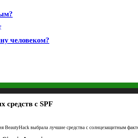
ным?
яну человеком?
х средств с SPF
я BeautyHack выбрала лучшие средства с солнцезащитным факто