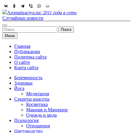
Skip
to
Aromatizaciya.ru
с 2011 года в сети
content
Случайные новости
Найти:
Меню
Главная
Публикации
Политика сайта
О сайте
Карта сайта
Беременность
Здоровье
Йога
Медитация
Секреты красоты
Косметика
Макияж и Маникюр
Одежда и мода
Психология
Отношения
Цветоводство