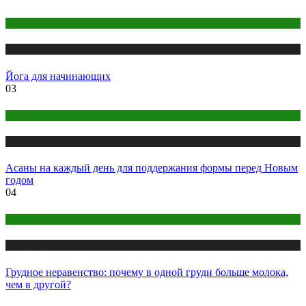
Йога
Публикации
Йога для начинающих
03
Йога
Публикации
Асаны на каждый день для поддержания формы перед Новым
годом
04
Здоровье
Публикации
Грудное неравенство: почему в одной груди больше молока,
чем в другой?