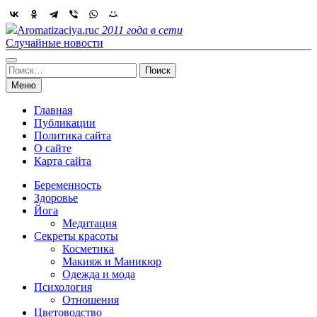
Skip
to
Aromatizaciya.ru
с 2011 года в сети
content
Случайные новости
Найти:
Меню
Главная
Публикации
Политика сайта
О сайте
Карта сайта
Беременность
Здоровье
Йога
Медитация
Секреты красоты
Косметика
Макияж и Маникюр
Одежда и мода
Психология
Отношения
Цветоводство