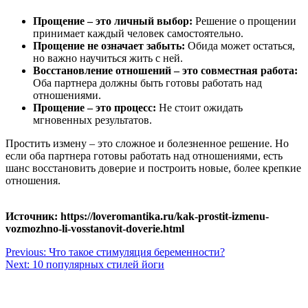
Прощение – это личный выбор:
Решение о прощении
принимает каждый человек самостоятельно.
Прощение не означает забыть:
Обида может остаться,
но важно научиться жить с ней.
Восстановление отношений – это совместная работа:
Оба партнера должны быть готовы работать над
отношениями.
Прощение – это процесс:
Не стоит ожидать
мгновенных результатов.
Простить измену – это сложное и болезненное решение. Но
если оба партнера готовы работать над отношениями, есть
шанс восстановить доверие и построить новые, более крепкие
отношения.
Источник: https://loveromantika.ru/kak-prostit-izmenu-
vozmozhno-li-vosstanovit-doverie.html
Навигация
Previous:
Что такое стимуляция беременности?
Next:
10 популярных стилей йоги
по
записям