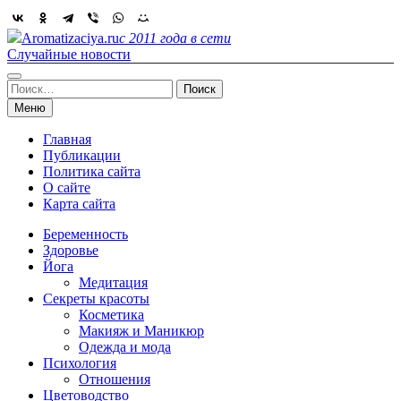
Skip
to
Aromatizaciya.ru
с 2011 года в сети
content
Случайные новости
Найти:
Меню
Главная
Публикации
Политика сайта
О сайте
Карта сайта
Беременность
Здоровье
Йога
Медитация
Секреты красоты
Косметика
Макияж и Маникюр
Одежда и мода
Психология
Отношения
Цветоводство