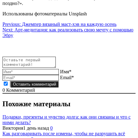
поздно?».
Использованы фотоматериалы Unsplash
Навигация
Previous:
Джемпер вязаный маст-хэв на каждую осень
Next:
Арт-медитация: как реализовать свою мечту с помощью
по
Эбру
записям
Имя*
Email*
0
Комментарий
Похожие материалы
Подарки, презенты и чувство долга: как они связаны и что с
ними делать?
Виктория
1 день назад
0
Как разговаривать после измены, чтобы не разрушить всё