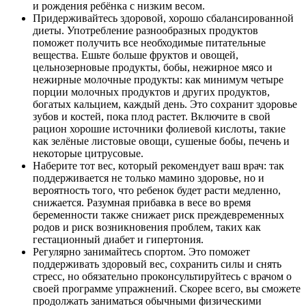
и рождения ребёнка с низким весом.
Придерживайтесь здоровой, хорошо сбалансированной
диеты. Употребление разнообразных продуктов
поможет получить все необходимые питательные
вещества. Ешьте больше фруктов и овощей,
цельнозерновые продукты, бобы, нежирное мясо и
нежирные молочные продукты: как минимум четыре
порции молочных продуктов и других продуктов,
богатых кальцием, каждый день. Это сохранит здоровье
зубов и костей, пока плод растет. Включите в свой
рацион хорошие источники фолиевой кислоты, такие
как зелёные листовые овощи, сушеные бобы, печень и
некоторые цитрусовые.
Наберите тот вес, который рекомендует ваш врач: так
поддерживается не только мамино здоровье, но и
вероятность того, что ребенок будет расти медленно,
снижается. Разумная прибавка в весе во время
беременности также снижает риск преждевременных
родов и риск возникновения проблем, таких как
гестационный диабет и гипертония.
Регулярно занимайтесь спортом. Это поможет
поддерживать здоровый вес, сохранить силы и снять
стресс, но обязательно проконсультируйтесь с врачом о
своей программе упражнений. Скорее всего, вы сможете
продолжать заниматься обычными физическими