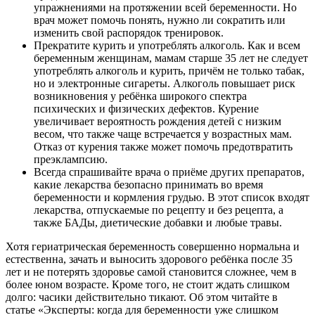
упражнениями на протяжении всей беременности. Но
врач может помочь понять, нужно ли сократить или
изменить свой распорядок тренировок.
Прекратите курить и употреблять алкоголь. Как и всем
беременным женщинам, мамам старше 35 лет не следует
употреблять алкоголь и курить, причём не только табак,
но и электронные сигареты. Алкоголь повышает риск
возникновения у ребёнка широкого спектра
психических и физических дефектов. Курение
увеличивает вероятность рождения детей с низким
весом, что также чаще встречается у возрастных мам.
Отказ от курения также может помочь предотвратить
преэклампсию.
Всегда спрашивайте врача о приёме других препаратов,
какие лекарства безопасно принимать во время
беременности и кормления грудью. В этот список входят
лекарства, отпускаемые по рецепту и без рецепта, а
также БАДы, диетические добавки и любые травы.
Хотя гериатрическая беременность совершенно нормальна и
естественна, зачать и выносить здорового ребёнка после 35
лет и не потерять здоровье самой становится сложнее, чем в
более юном возрасте. Кроме того, не стоит ждать слишком
долго: часики действительно тикают. Об этом читайте в
статье «Эксперты: когда для беременности уже слишком