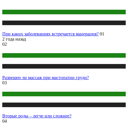
Здоровье
Публикации
При каких заболеваниях встречается мацерация?
01
2 года назад
02
Здоровье
Публикации
Разрешен ли массаж при мастопатии груди?
03
Беременность
Публикации
Вторые роды – легче или сложнее?
04