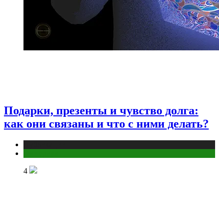
Подарки, презенты и чувство долга:
как они связаны и что с ними делать?
Публикации
Эзотерика
4