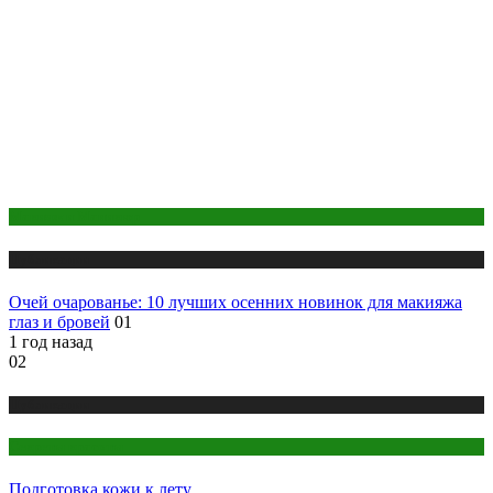
Макияж и Маникюр
Публикации
Очей очарованье: 10 лучших осенних новинок для макияжа
глаз и бровей
01
1 год назад
02
Публикации
Секреты красоты
Подготовка кожи к лету