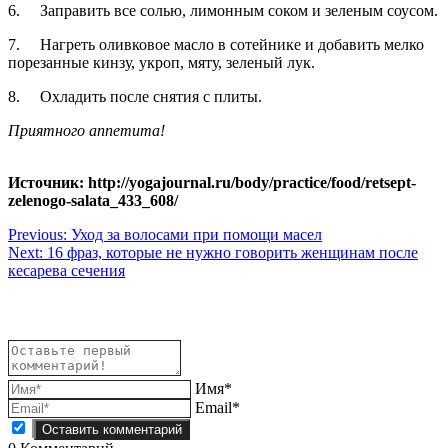
6. Заправить все солью, лимонным соком и зеленым соусом.
7. Нагреть оливковое масло в сотейнике и добавить мелко
порезанные кинзу, укроп, мяту, зеленый лук.
8. Охладить после снятия с плиты.
Приятного аппетита!
Источник: http://yogajournal.ru/body/practice/food/retsept-
zelenogo-salata_433_608/
Навигация
Previous:
Уход за волосами при помощи масел
Next:
16 фраз, которые не нужно говорить женщинам после
по
кесарева сечения
записям
Имя*
Email*