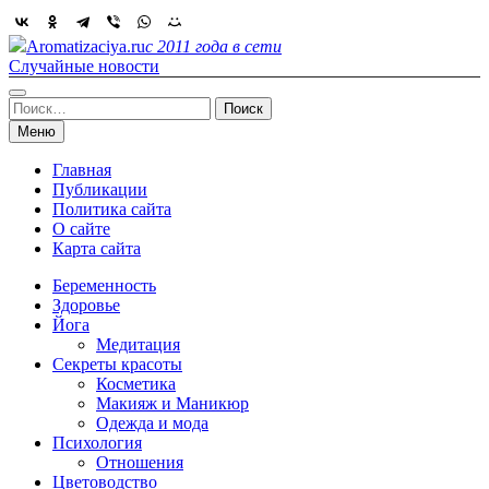
Skip
to
Aromatizaciya.ru
с 2011 года в сети
content
Случайные новости
Найти:
Меню
Главная
Публикации
Политика сайта
О сайте
Карта сайта
Беременность
Здоровье
Йога
Медитация
Секреты красоты
Косметика
Макияж и Маникюр
Одежда и мода
Психология
Отношения
Цветоводство