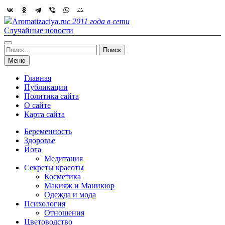
Skip
to
Aromatizaciya.ru
с 2011 года в сети
content
Случайные новости
Найти:
Меню
Главная
Публикации
Политика сайта
О сайте
Карта сайта
Беременность
Здоровье
Йога
Медитация
Секреты красоты
Косметика
Макияж и Маникюр
Одежда и мода
Психология
Отношения
Цветоводство