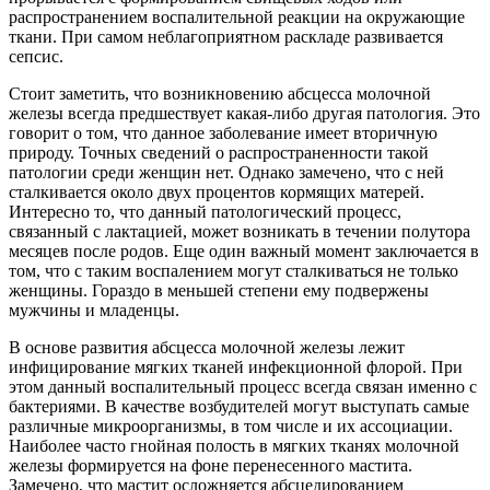
распространением воспалительной реакции на окружающие
ткани. При самом неблагоприятном раскладе развивается
сепсис.
Стоит заметить, что возникновению абсцесса молочной
железы всегда предшествует какая-либо другая патология. Это
говорит о том, что данное заболевание имеет вторичную
природу. Точных сведений о распространенности такой
патологии среди женщин нет. Однако замечено, что с ней
сталкивается около двух процентов кормящих матерей.
Интересно то, что данный патологический процесс,
связанный с лактацией, может возникать в течении полутора
месяцев после родов. Еще один важный момент заключается в
том, что с таким воспалением могут сталкиваться не только
женщины. Гораздо в меньшей степени ему подвержены
мужчины и младенцы.
В основе развития абсцесса молочной железы лежит
инфицирование мягких тканей инфекционной флорой. При
этом данный воспалительный процесс всегда связан именно с
бактериями. В качестве возбудителей могут выступать самые
различные микроорганизмы, в том числе и их ассоциации.
Наиболее часто гнойная полость в мягких тканях молочной
железы формируется на фоне перенесенного мастита.
Замечено, что мастит осложняется абсцедированием