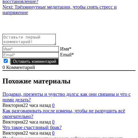
восстановление?
по
Next:
Трёхминутные медитации, чтобы снять стресс и
записям
напряжение
Имя*
Email*
0
Комментарий
Похожие материалы
Подарки, презенты и чувство долга: как они связаны и что с
ними делать?
Виктория
22 часа назад
0
Как разговаривать после измены, чтобы не разрушить всё
окончательно?
Виктория
22 часа назад
0
Что такое счастливый брак?
Виктория
22 часа назад
0