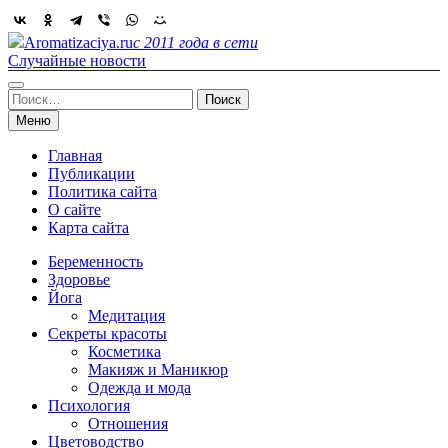
Skip
to
Aromatizaciya.ru
с 2011 года в сети
content
Случайные новости
Найти:
Меню
Главная
Публикации
Политика сайта
О сайте
Карта сайта
Беременность
Здоровье
Йога
Медитация
Секреты красоты
Косметика
Макияж и Маникюр
Одежда и мода
Психология
Отношения
Цветоводство