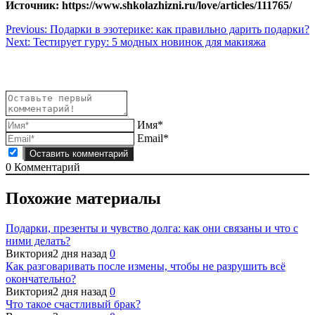
Источник: https://www.shkolazhizni.ru/love/articles/111765/
Навигация
Previous:
Подарки в эзотерике: как правильно дарить подарки?
Next:
Тестирует гуру: 5 модных новинок для макияжа
по
записям
Имя*
Email*
0
Комментарий
Похожие материалы
Подарки, презенты и чувство долга: как они связаны и что с
ними делать?
Виктория
2 дня назад
0
Как разговаривать после измены, чтобы не разрушить всё
окончательно?
Виктория
2 дня назад
0
Что такое счастливый брак?