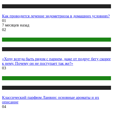
Публикации
Как проводится лечение эндометриоза в домашних условиях?
01
7 месяцев назад
02
Психология
Публикации
«Хочу всегда быть рядом с парнем, даже от подруг бегу скорее
к нему. Почему он не поступает так же?»
03
Одежда и мода
Публикации
Классический парфюм Ланвин: основные ароматы и их
описание
04