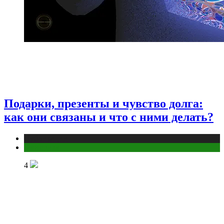
Подарки, презенты и чувство долга:
как они связаны и что с ними делать?
Публикации
Эзотерика
4