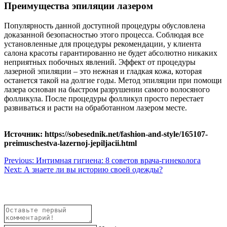
Преимущества эпиляции лазером
Популярность данной доступной процедуры обусловлена
доказанной безопасностью этого процесса. Соблюдая все
установленные для процедуры рекомендации, у клиента
салона красоты гарантированно не будет абсолютно никаких
неприятных побочных явлений. Эффект от процедуры
лазерной эпиляции – это нежная и гладкая кожа, которая
останется такой на долгие годы. Метод эпиляции при помощи
лазера основан на быстром разрушении самого волосяного
фолликула. После процедуры фолликул просто перестает
развиваться и расти на обработанном лазером месте.
Источник: https://sobesednik.net/fashion-and-style/165107-
preimuschestva-lazernoj-jepiljacii.html
Навигация
Previous:
Интимная гигиена: 8 советов врача-гинеколога
Next:
А знаете ли вы историю своей одежды?
по
записям