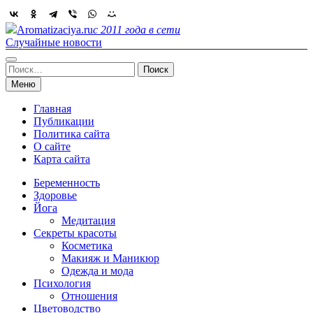
Skip
to
Aromatizaciya.ru
с 2011 года в сети
content
Случайные новости
Найти:
Меню
Главная
Публикации
Политика сайта
О сайте
Карта сайта
Беременность
Здоровье
Йога
Медитация
Секреты красоты
Косметика
Макияж и Маникюр
Одежда и мода
Психология
Отношения
Цветоводство