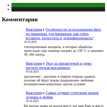
Отношения
Публикации
Комментарии
Виктория
к
Особенности использования фрез
на машинках для маникюра: как снять,
вставить, почистить и дезинфицировать?
19.10.2025
гласперленовые аппараты, в которых обработка
происходит при помощи нагрева до 230 °С и занимает
30–180 секунд
Виктория
к
Уход за хризантемой в доме:
растить нельзя высаживать
19.10.2025
хризантема – растение в первую очередь садовое;
поэтому ей будут чужды традиционно любимые
большинством комнатных цветов условия
Виктория
к
Самые худшие сочетания знаков
зодиака в любви
19.10.2025
Но другие знаки не всегда могут это дать Раку и могут