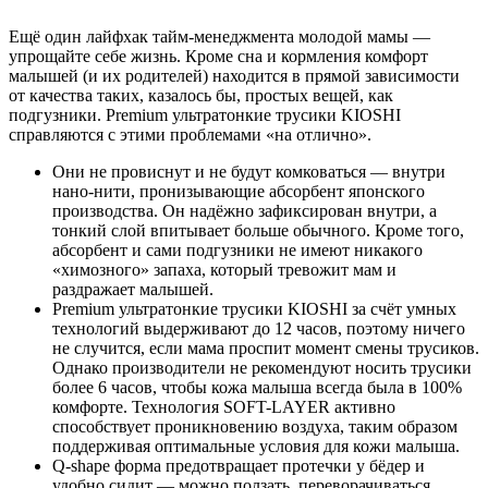
Ещё один лайфхак тайм-менеджмента молодой мамы —
упрощайте себе жизнь. Кроме сна и кормления комфорт
малышей (и их родителей) находится в прямой зависимости
от качества таких, казалось бы, простых вещей, как
подгузники. Premium ультратонкие трусики KIOSHI
справляются с этими проблемами «на отлично».
Они не провиснут и не будут комковаться — внутри
нано-нити, пронизывающие абсорбент японского
производства. Он надёжно зафиксирован внутри, а
тонкий слой впитывает больше обычного. Кроме того,
абсорбент и сами подгузники не имеют никакого
«химозного» запаха, который тревожит мам и
раздражает малышей.
Premium ультратонкие трусики KIOSHI за счёт умных
технологий выдерживают до 12 часов, поэтому ничего
не случится, если мама проспит момент смены трусиков.
Однако производители не рекомендуют носить трусики
более 6 часов, чтобы кожа малыша всегда была в 100%
комфорте. Технология SOFT-LAYER активно
способствует проникновению воздуха, таким образом
поддерживая оптимальные условия для кожи малыша.
Q-shape форма предотвращает протечки у бёдер и
удобно сидит — можно ползать, переворачиваться,