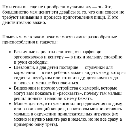
Ну и если вы еще не приобрели мультиварку — знайте,
большинство мам ценит эти девайсы за то, что они совсем не
требуют внимания в процессе приготовления пищи. И это
действительно важно.
Помочь маме в таком режиме могут самые разнообразные
приспособления и гаджеты:
Различные варианты слингов, от шарфов до
эргорюкзачков и кенгуру — в них и малышу спокойно,
и руки свободны.
Шезлонги, а для детей постарше — стульчики для
кормления — в них ребёнок может видеть маму, которая
сидит за ноутбуком или готовит еду, дотягиваться до
игрушек и меньше беспокоиться.
Видеоняни и прочие устройства с камерой, которые
могут вам показать и «рассказать», почему там малыш
решил поныть и надо ли к нему бежать.
Манеж для тех, кто уже освоил передвижения по дому,
или развивающий коврик, на котором можно оставить
малыша в окружении привлекательных игрушек (их
можно и нужно менять раз в неделю, но не все сразу, а
примерно одну треть).