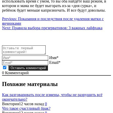
использовать время с умом, то вы оба найдёте ваш режим, в
котором и мама не будет выгорать из-за «дня сурка», и
ребёнок будет меньше капризничать. И все будут довольны.
Навигация
Previous:
Показания и последствия после удаления матки с
яичниками
по
Next:
Правила выбора презервативов: 3 важных лайфхака
записям
Имя*
Email*
0
Комментарий
Похожие материалы
Как разговаривать после измены, чтобы не разрушить всё
окончательно?
Виктория
12 часов назад
0
Что такое счастливый брак?
Виктория
12 часов назад
0