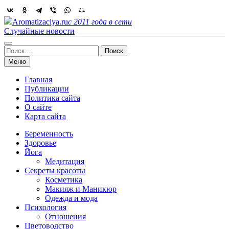
Skip
to
Aromatizaciya.ru
с 2011 года в сети
content
Случайные новости
Найти:
Меню
Главная
Публикации
Политика сайта
О сайте
Карта сайта
Беременность
Здоровье
Йога
Медитация
Секреты красоты
Косметика
Макияж и Маникюр
Одежда и мода
Психология
Отношения
Цветоводство