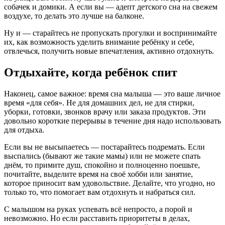
собачек и домики. А если вы — адепт детского сна на свежем
воздухе, то делать это лучше на балконе.
Ну и — старайтесь не пропускать прогулки и воспринимайте
их, как возможность уделить внимание ребёнку и себе,
отвлечься, получить новые впечатления, активно отдохнуть.
Отдыхайте, когда ребёнок спит
Наконец, самое важное: время сна малыша — это ваше личное
время «для себя». Не для домашних дел, не для стирки,
уборки, готовки, звонков врачу или заказа продуктов. Эти
довольно короткие перерывы в течение дня надо использовать
для отдыха.
Если вы не высыпаетесь — постарайтесь подремать. Если
выспались (бывают же такие мамы) или не можете спать
днём, то примите душ, спокойно и полноценно поешьте,
почитайте, выделите время на своё хобби или занятие,
которое приносит вам удовольствие. Делайте, что угодно, но
только то, что помогает вам отдохнуть и набраться сил.
С малышом на руках успевать всё непросто, а порой и
невозможно. Но если расставить приоритеты в делах,