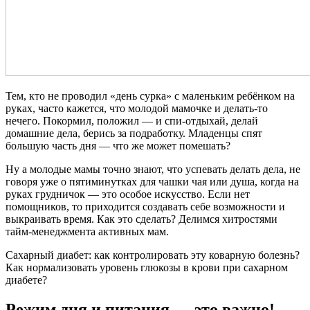
Тем, кто не проводил «день сурка» с маленьким ребёнком на
руках, часто кажется, что молодой мамочке и делать-то
нечего. Покормил, положил — и спи-отдыхай, делай
домашние дела, берись за подработку. Младенцы спят
большую часть дня — что же может помешать?
Ну а молодые мамы точно знают, что успевать делать дела, не
говоря уже о пятиминутках для чашки чая или душа, когда на
руках грудничок — это особое искусство. Если нет
помощников, то приходится создавать себе возможности и
выкраивать время. Как это сделать? Делимся хитростями
тайм-менеджмента активных мам.
Сахарный диабет: как контролировать эту коварную болезнь?
Как нормализовать уровень глюкозы в крови при сахарном
диабете?
Режим дня и питания — это важно!