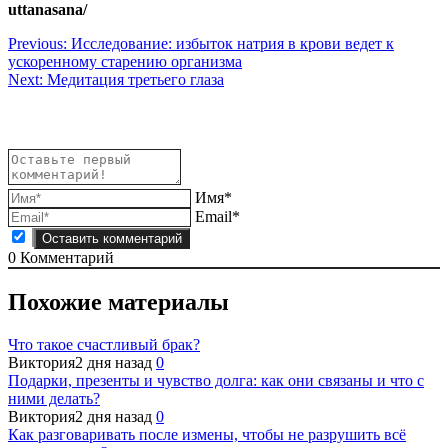
uttanasana/
Навигация
Previous:
Исследование: избыток натрия в крови ведет к
ускоренному старению организма
по
Next:
Медитация третьего глаза
записям
Имя*
Email*
0
Комментарий
Похожие материалы
Что такое счастливый брак?
Виктория
2 дня назад
0
Подарки, презенты и чувство долга: как они связаны и что с
ними делать?
Виктория
2 дня назад
0
Как разговаривать после измены, чтобы не разрушить всё