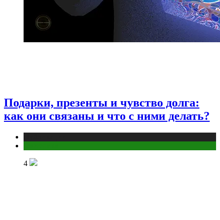
Подарки, презенты и чувство долга:
как они связаны и что с ними делать?
Публикации
Эзотерика
4