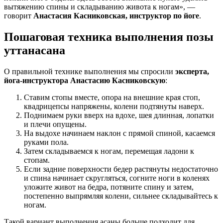
вытяжению спины и складыванию живота к ногам», —
говорит
Анастасия Касниковская, инструктор по йоге
.
Пошаговая техника выполнения позы
уттанасана
О правильной технике выполнения мы спросили
эксперта,
йога-инструктора Анастасию Касниковскую
:
Ставим стопы вместе, опора на внешние края стоп,
квадрицепсы напряжены, колени подтянуты наверх.
Поднимаем руки вверх на вдохе, шея длинная, лопатки
и плечи опущены.
На выдохе начинаем наклон с прямой спиной, касаемся
руками пола.
Затем складываемся к ногам, перемещая ладони к
стопам.
Если задние поверхности бедер растянуты недостаточно
и спина начинает скругляться, согните ноги в коленях
уложите живот на бедра, потяните спину и затем,
постепенно выпрямляя колени, сильнее складывайтесь к
ногам.
Такой вариант выполнения асаны больше подходит для