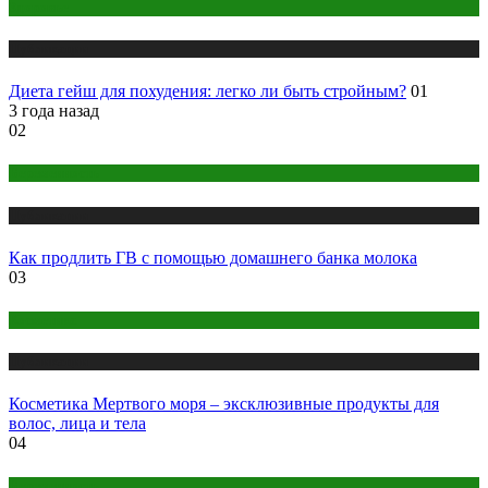
Здоровье
Публикации
Диета гейш для похудения: легко ли быть стройным?
01
3 года назад
02
Беременность
Публикации
Как продлить ГВ с помощью домашнего банка молока
03
Косметика
Публикации
Косметика Мертвого моря – эксклюзивные продукты для
волос, лица и тела
04
Беременность