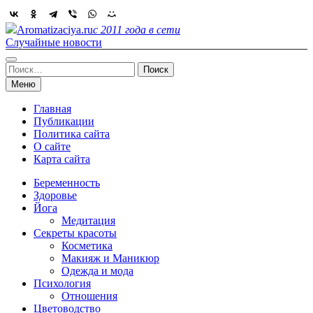
Skip
to
Aromatizaciya.ru
с 2011 года в сети
content
Случайные новости
Найти:
Меню
Главная
Публикации
Политика сайта
О сайте
Карта сайта
Беременность
Здоровье
Йога
Медитация
Секреты красоты
Косметика
Макияж и Маникюр
Одежда и мода
Психология
Отношения
Цветоводство