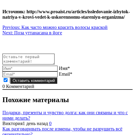
Источник: http://www.proaist.ru/articles/issledovanie-izbytok-
natriya-v-krovi-vedet-k-uskorennomu-stareniyu-organizma/
Навигация
Previous:
Как часто можно красить волосы краской
Next:
Поза уттанасана в йоге
по
записям
Имя*
Email*
0
Комментарий
Похожие материалы
Подарки, презенты и чувство долга: как они связаны и что с
ними делать?
Виктория
1 день назад
0
Как разговаривать после измены, чтобы не разрушить всё
окончательно?