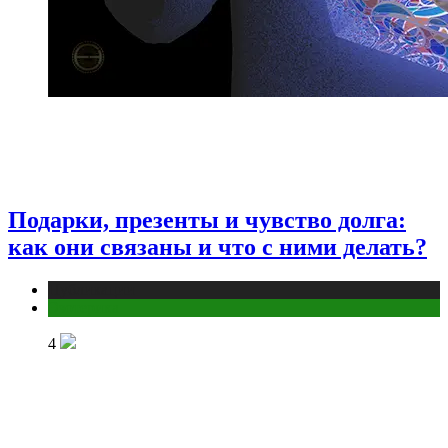
Подарки, презенты и чувство долга:
как они связаны и что с ними делать?
Публикации
Эзотерика
4