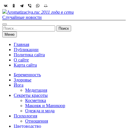
Skip
to
Aromatizaciya.ru
с 2011 года в сети
content
Случайные новости
Найти:
Меню
Главная
Публикации
Политика сайта
О сайте
Карта сайта
Беременность
Здоровье
Йога
Медитация
Секреты красоты
Косметика
Макияж и Маникюр
Одежда и мода
Психология
Отношения
Цветоводство