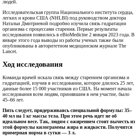
людей.
Исследовательская группа Национального института сердца,
легких и крови США (NHLBI) под руководством доктора
Натальи Дмитриевой подробно изучила связь гидратации
организма с процессами старения. Первые результаты
исследования появились в eBioMedicine 2 января 2023 года. В
январе этого года выводы из работы ученых также были
опубликованы в авторитетном медицинском журнале The
Lancet.
Ход исследования
Команда врачей искала связь между старением организма и
гидратацией, изучив в исследовании, которое длилось 25 лет,
данные более 15 000 участников из США. На момент начала
исследования всем людям, принявшим в нем участие, было
45–66 лет.
Пить следует, придерживаясь специальной формулы: 35–
40 мл на 1 кг массы тела. При этом речь идет не об
идеальном весе. Так, людям с ожирением стоит вычесть из
этой формулы килограммы жира и жидкости. Получится
примерная норма в сутки — 3 л.