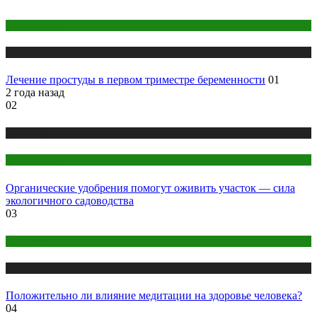
Беременность
Публикации
Лечение простуды в первом триместре беременности
01
2 года назад
02
Публикации
Цветоводство
Органические удобрения помогут оживить участок — сила
экологичного садоводства
03
Медитация
Публикации
Положительно ли влияние медитации на здоровье человека?
04