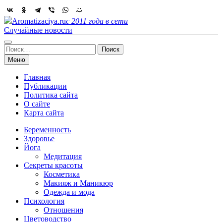
Skip
to
Aromatizaciya.ru
с 2011 года в сети
content
Случайные новости
Найти:
Меню
Главная
Публикации
Политика сайта
О сайте
Карта сайта
Беременность
Здоровье
Йога
Медитация
Секреты красоты
Косметика
Макияж и Маникюр
Одежда и мода
Психология
Отношения
Цветоводство