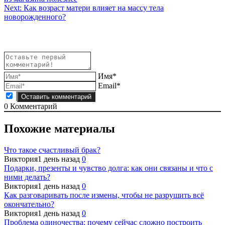
по
Next:
Как возраст матери влияет на массу тела
записям
новорожденного?
Имя*
Email*
0
Комментарий
Похожие материалы
Что такое счастливый брак?
Виктория
1 день назад
0
Подарки, презенты и чувство долга: как они связаны и что с
ними делать?
Виктория
1 день назад
0
Как разговаривать после измены, чтобы не разрушить всё
окончательно?
Виктория
1 день назад
0
Проблема одиночества: почему сейчас сложно построить