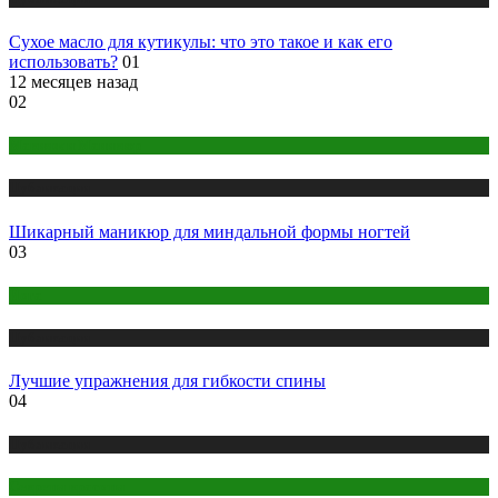
Сухое масло для кутикулы: что это такое и как его
использовать?
01
12 месяцев назад
02
Макияж и Маникюр
Публикации
Шикарный маникюр для миндальной формы ногтей
03
Йога
Публикации
Лучшие упражнения для гибкости спины
04
Публикации
Секреты красоты