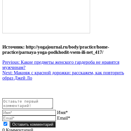
Источник: http://yogajournal.ru/body/practice/home-
practice/parnaya-yoga-podkhodit-vsem-ili-net_417/
Навигация
Previous:
Какие предметы женского гардероба не нравятся
мужчинам?
по
Next:
Макияж с красной дорожки: расскажем, как повторить
записям
образ Джей Ло
Имя*
Email*
0
Комментарий