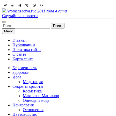
Skip
to
Aromatizaciya.ru
с 2011 года в сети
content
Случайные новости
Найти:
Меню
Главная
Публикации
Политика сайта
О сайте
Карта сайта
Беременность
Здоровье
Йога
Медитация
Секреты красоты
Косметика
Макияж и Маникюр
Одежда и мода
Психология
Отношения
Цветоводство