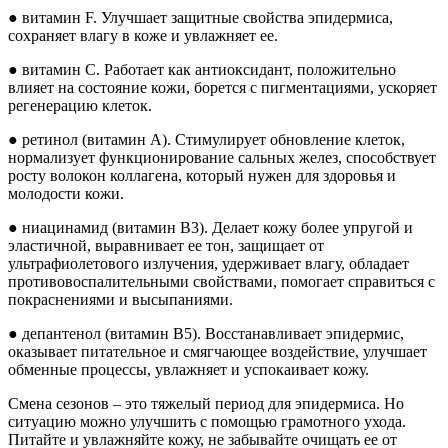
● витамин F. Улучшает защитные свойства эпидермиса,
сохраняет влагу в коже и увлажняет ее.
● витамин C. Работает как антиоксидант, положительно
влияет на состояние кожи, борется с пигментациями, ускоряет
регенерацию клеток.
● ретинол (витамин A). Стимулирует обновление клеток,
нормализует функционирование сальных желез, способствует
росту волокон коллагена, который нужен для здоровья и
молодости кожи.
● ниацинамид (витамин B3). Делает кожу более упругой и
эластичной, выравнивает ее тон, защищает от
ультрафиолетового излучения, удерживает влагу, обладает
противовоспалительными свойствами, помогает справиться с
покраснениями и высыпаниями.
● депантенол (витамин B5). Восстанавливает эпидермис,
оказывает питательное и смягчающее воздействие, улучшает
обменные процессы, увлажняет и успокаивает кожу.
Смена сезонов – это тяжелый период для эпидермиса. Но
ситуацию можно улучшить с помощью грамотного ухода.
Питайте и увлажняйте кожу, не забывайте очищать ее от