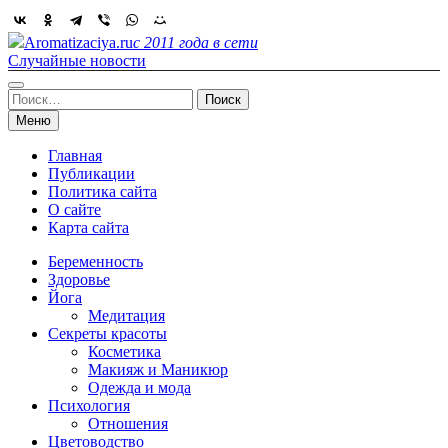
Skip
to
Aromatizaciya.ru
с 2011 года в сети
content
Случайные новости
Найти:
Меню
Главная
Публикации
Политика сайта
О сайте
Карта сайта
Беременность
Здоровье
Йога
Медитация
Секреты красоты
Косметика
Макияж и Маникюр
Одежда и мода
Психология
Отношения
Цветоводство