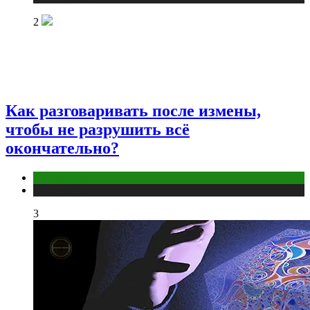
2
Как разговаривать после измены,
чтобы не разрушить всё
окончательно?
Отношения
Публикации
3