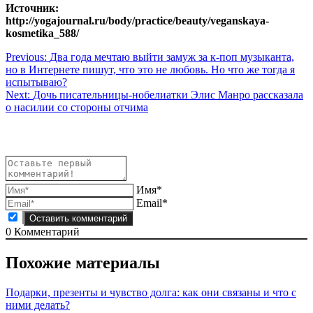
Источник:
http://yogajournal.ru/body/practice/beauty/veganskaya-
kosmetika_588/
Навигация
Previous:
Два года мечтаю выйти замуж за к-поп музыканта,
но в Интернете пишут, что это не любовь. Но что же тогда я
по
испытываю?
записям
Next:
Дочь писательницы-нобелиатки Элис Манро рассказала
о насилии со стороны отчима
Имя*
Email*
0
Комментарий
Похожие материалы
Подарки, презенты и чувство долга: как они связаны и что с
ними делать?