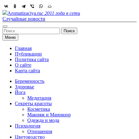
Skip
to
Aromatizaciya.ru
с 2011 года в сети
content
Случайные новости
Найти:
Меню
Главная
Публикации
Политика сайта
О сайте
Карта сайта
Беременность
Здоровье
Йога
Медитация
Секреты красоты
Косметика
Макияж и Маникюр
Одежда и мода
Психология
Отношения
Цветоводство