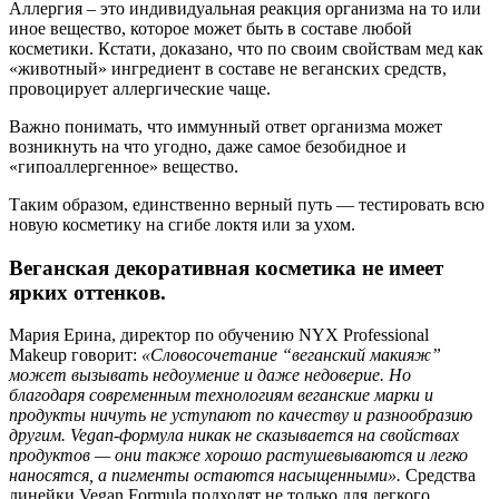
Аллергия – это индивидуальная реакция организма на то или
иное вещество, которое может быть в составе любой
косметики. Кстати, доказано, что по своим свойствам мед как
«животный» ингредиент в составе не веганских средств,
провоцирует аллергические чаще.
Важно понимать, что иммунный ответ организма может
возникнуть на что угодно, даже самое безобидное и
«гипоаллергенное» вещество.
Таким образом, единственно верный путь — тестировать всю
новую косметику на сгибе локтя или за ухом.
Веганская декоративная косметика не имеет
ярких оттенков.
Мария Ерина, директор по обучению NYX Professional
Makeup говорит:
«Словосочетание “веганский макияж”
может вызывать недоумение и даже недоверие. Но
благодаря современным технологиям веганские марки и
продукты ничуть не уступают по качеству и разнообразию
другим. Vegan-формула никак не сказывается на свойствах
продуктов — они также хорошо растушевываются и легко
наносятся, а пигменты остаются насыщенными».
Средства
линейки Vegan Formula подходят не только для легкого