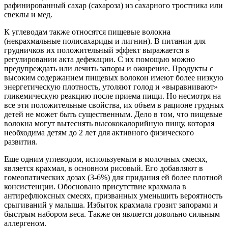
рафинированный сахар (сахароза) из сахарного тростника или
свеклы и мед.
К углеводам также относятся пищевые волокна
(некрахмальные полисахариды и лигнин). В питании для
грудничков их положительный эффект выражается в
регулировании акта дефекации. С их помощью можно
предупреждать или лечить запоры и ожирение. Продукты с
высоким содержанием пищевых волокон имеют более низкую
энергетическую плотность, утоляют голод и «выравнивают»
гликемическую реакцию после приема пищи. Но несмотря на
все эти положительные свойства, их объем в рационе грудных
детей не может быть существенным. Дело в том, что пищевые
волокна могут вытеснять высококалорийную пищу, которая
необходима детям до 2 лет для активного физического
развития.
Еще одним углеводом, используемым в молочных смесях,
является крахмал, в основном рисовый. Его добавляют в
гомеопатических дозах (3-6%) для придания ей более плотной
консистенции. Обосновано присутствие крахмала в
антирефлюксных смесях, призванных уменьшить вероятность
срыгиваний у малыша. Избыток крахмала грозит запорами и
быстрым набором веса. Также он является довольно сильным
аллергеном.