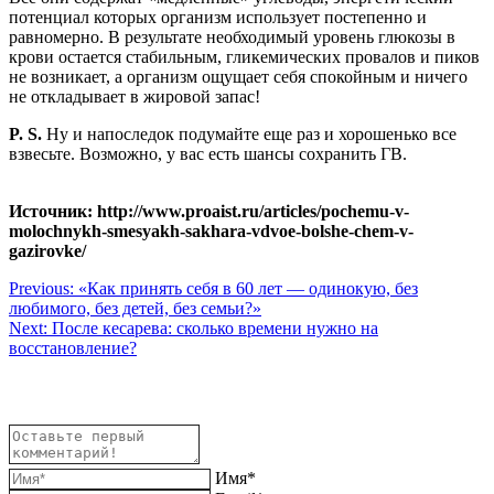
потенциал которых организм использует постепенно и
равномерно. В результате необходимый уровень глюкозы в
крови остается стабильным, гликемических провалов и пиков
не возникает, а организм ощущает себя спокойным и ничего
не откладывает в жировой запас!
P. S.
Ну и напоследок подумайте еще раз и хорошенько все
взвесьте. Возможно, у вас есть шансы сохранить ГВ.
Источник: http://www.proaist.ru/articles/pochemu-v-
molochnykh-smesyakh-sakhara-vdvoe-bolshe-chem-v-
gazirovke/
Навигация
Previous:
«Как принять себя в 60 лет — одинокую, без
любимого, без детей, без семьи?»
по
Next:
После кесарева: сколько времени нужно на
записям
восстановление?
Имя*