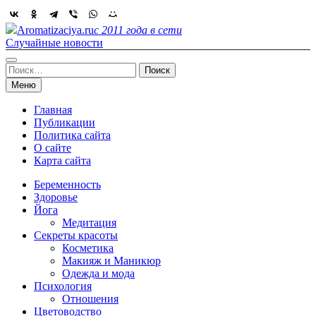
Skip
to
Aromatizaciya.ru
с 2011 года в сети
content
Случайные новости
Найти:
Меню
Главная
Публикации
Политика сайта
О сайте
Карта сайта
Беременность
Здоровье
Йога
Медитация
Секреты красоты
Косметика
Макияж и Маникюр
Одежда и мода
Психология
Отношения
Цветоводство