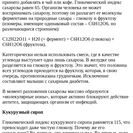
принято добавлять в чай или кофе. Гликемический индекс
сахарозы равен 65. Организм человека не может
воспринимать сахарозу, поэтому он разлагает ее молекулы
ферментами на природные сахара – глюкозу и фруктозу
(изомеры, имеющие одинаковый состав – C6H12O6, но
различающиеся строением):
С12H22O11 + H20 (+ фермент) = C6H12O6 (глюкоза) +
C6H12O6 (фруктоза).
Категорически нельзя использовать смеси, где в качестве
углевода выступает одна лишь сахароза. В желудке она
разделяется на глюкозу и фруктозу. Это значит, что половина
всех углеводов приходится на фруктозу, которая, в свою
очередь, противопоказана грудничкам. Исключение
составляют малыши с сахарным диабетом.
В момент разложения сахарозы массово образуются
«молекулярные ионы», которые активно блокируют действие
антител, защищающих организм от инфекций.
Кукурузный сироп
Гликемический индекс кукурузного сиропа равняется 115, что
превосходит даже чистую глюкозу. Почему же его
используют? Во-первых, это дешевое сырье. Во-вторых, если