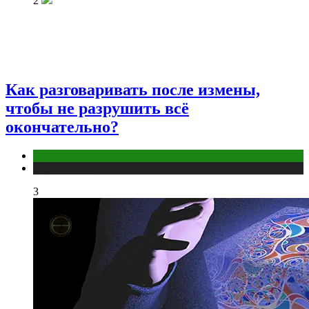
2
Как разговаривать после измены,
чтобы не разрушить всё
окончательно?
Отношения
Публикации
3