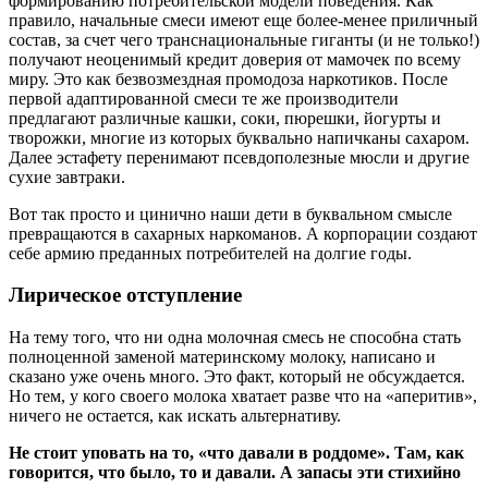
формированию потребительской модели поведения. Как
правило, начальные смеси имеют еще более-менее приличный
состав, за счет чего транснациональные гиганты (и не только!)
получают неоценимый кредит доверия от мамочек по всему
миру. Это как безвозмездная промодоза наркотиков. После
первой адаптированной смеси те же производители
предлагают различные кашки, соки, пюрешки, йогурты и
творожки, многие из которых буквально напичканы сахаром.
Далее эстафету перенимают псевдополезные мюсли и другие
сухие завтраки.
Вот так просто и цинично наши дети в буквальном смысле
превращаются в сахарных наркоманов. А корпорации создают
себе армию преданных потребителей на долгие годы.
Лирическое отступление
На тему того, что ни одна молочная смесь не способна стать
полноценной заменой материнскому молоку, написано и
сказано уже очень много. Это факт, который не обсуждается.
Но тем, у кого своего молока хватает разве что на «аперитив»,
ничего не остается, как искать альтернативу.
Не стоит уповать на то, «что давали в роддоме». Там, как
говорится, что было, то и давали. А запасы эти стихийно