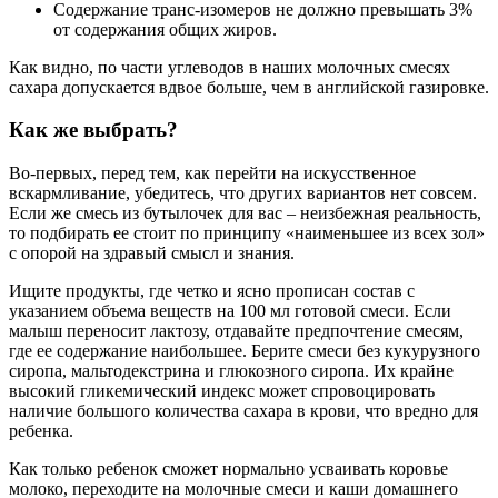
Содержание транс-изомеров не должно превышать 3%
от содержания общих жиров.
Как видно, по части углеводов в наших молочных смесях
сахара допускается вдвое больше, чем в английской газировке.
Как же выбрать?
Во-первых, перед тем, как перейти на искусственное
вскармливание, убедитесь, что других вариантов нет совсем.
Если же смесь из бутылочек для вас – неизбежная реальность,
то подбирать ее стоит по принципу «наименьшее из всех зол»
с опорой на здравый смысл и знания.
Ищите продукты, где четко и ясно прописан состав с
указанием объема веществ на 100 мл готовой смеси. Если
малыш переносит лактозу, отдавайте предпочтение смесям,
где ее содержание наибольшее. Берите смеси без кукурузного
сиропа, мальтодекстрина и глюкозного сиропа. Их крайне
высокий гликемический индекс может спровоцировать
наличие большого количества сахара в крови, что вредно для
ребенка.
Как только ребенок сможет нормально усваивать коровье
молоко, переходите на молочные смеси и каши домашнего