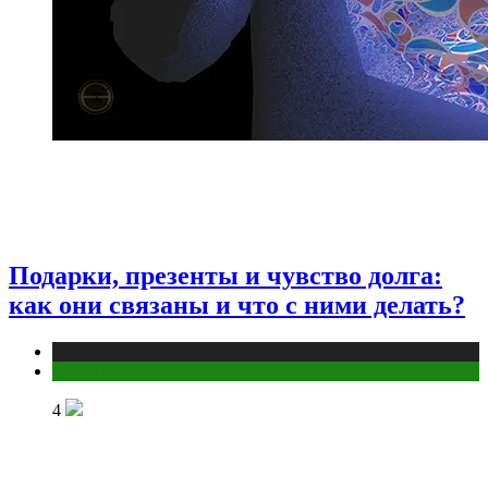
Подарки, презенты и чувство долга:
как они связаны и что с ними делать?
Публикации
Эзотерика
4