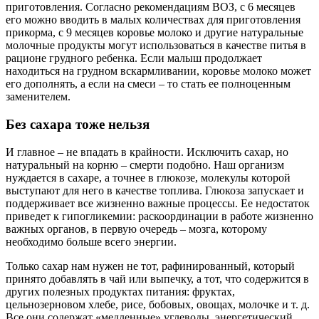
приготовления. Согласно рекомендациям ВОЗ, с 6 месяцев
его можно вводить в малых количествах для приготовления
прикорма, с 9 месяцев коровье молоко и другие натуральные
молочные продукты могут использоваться в качестве питья в
рационе грудного ребенка. Если малыш продолжает
находиться на грудном вскармливании, коровье молоко может
его дополнять, а если на смеси – то стать ее полноценным
заменителем.
Без сахара тоже нельзя
И главное – не впадать в крайности. Исключить сахар, но
натуральный на корню – смерти подобно. Наш организм
нуждается в сахаре, а точнее в глюкозе, молекулы которой
выступают для него в качестве топлива. Глюкоза запускает и
поддерживает все жизненно важные процессы. Ее недостаток
приведет к гипогликемии: раскоординации в работе жизненно
важных органов, в первую очередь – мозга, которому
необходимо больше всего энергии.
Только сахар нам нужен не тот, рафинированный, который
принято добавлять в чай или выпечку, а тот, что содержится в
других полезных продуктах питания: фруктах,
цельнозерновом хлебе, рисе, бобовых, овощах, молочке и т. д.
Все они содержат «медленные» углеводы, энергетический