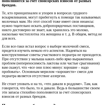
пополняются за счет спонсорских взносов от разных
брендов.
Те, кто принципиален и упорен в вопросах грудного
вскармливания, могут прибегнуть к помощи так называемых
молочных мам. Но этот способ тоже имеет свои нюансы:
нужно тщательно искать добропорядочных поставщиков,
никто достоверно не знает, как хранилось это молоко,
насколько чистоплотна эта женщина и т. д. В общем, метод не
для всех.
Если все-таки встал вопрос о выборе молочной смеси,
придется изучить немало его аспектов. Надеяться на
конструктивные советы участкового педиатра не приходится.
При отсутствии у малыша каких-либо ярко выраженных
проблем (непереносимость лактозы или частые срыгивания)
вам скажут, что «все они плюс-минус хорошие – надо
пробовать». Основным мерилом «хорошести» смеси для
педиатра является отсутствие аллергии.
Не стоит уповать и на то, «что давали в роддоме». Там, как
говорится, что было, то и давали. Ведь в большинстве своем
эти запасы стихийно пополняются за счет спонсорских
взносов от разных брендов.