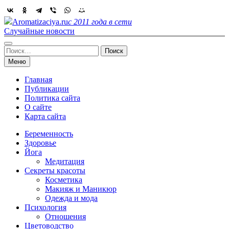
Skip
to
Aromatizaciya.ru
с 2011 года в сети
content
Случайные новости
Найти:
Меню
Главная
Публикации
Политика сайта
О сайте
Карта сайта
Беременность
Здоровье
Йога
Медитация
Секреты красоты
Косметика
Макияж и Маникюр
Одежда и мода
Психология
Отношения
Цветоводство