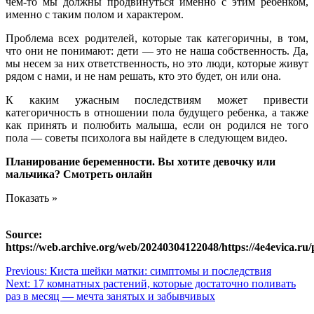
чем-то мы должны продвинуться именно с этим ребенком,
именно с таким полом и характером.
Проблема всех родителей, которые так категоричны, в том,
что они не понимают: дети — это не наша собственность. Да,
мы несем за них ответственность, но это люди, которые живут
рядом с нами, и не нам решать, кто это будет, он или она.
К каким ужасным последствиям может привести
категоричность в отношении пола будущего ребенка, а также
как принять и полюбить малыша, если он родился не того
пола — советы психолога вы найдете в следующем видео.
Планирование беременности. Вы хотите девочку или
мальчика? Смотреть онлайн
Показать »
Source:
https://web.archive.org/web/20240304122048/https://4e4evica.ru
Навигация
Previous:
Киста шейки матки: симптомы и последствия
Next:
17 комнатных растений, которые достаточно поливать
по
раз в месяц — мечта занятых и забывчивых
записям