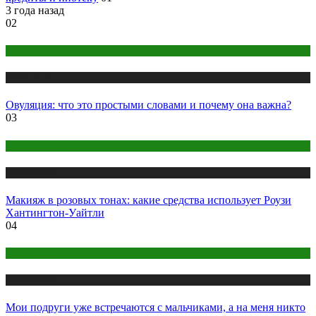
3 года назад
02
Здоровье
Публикации
Овуляция: что это простыми словами и почему она важна?
03
Макияж и Маникюр
Публикации
Макияж в розовых тонах: какие средства использует Роузи
Хантингтон-Уайтли
04
Психология
Публикации
Мои подруги уже встречаются с мальчиками, а на меня никто