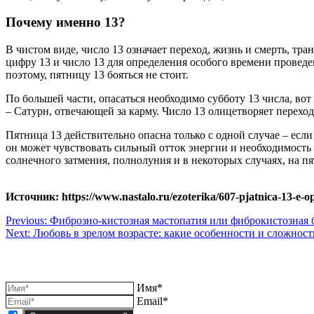
Почему именно 13?
В чистом виде, число 13 означает переход, жизнь и смерть, тр
цифру 13 и число 13 для определения особого времени провед
поэтому, пятницу 13 бояться не стоит.
По большей части, опасаться необходимо субботу 13 числа, во
– Сатурн, отвечающей за карму. Число 13 олицетворяет переход
Пятница 13 действительно опасна только с одной случае – есл
он может чувствовать сильный отток энергии и необходимость
солнечного затмения, полнолуния и в некоторых случаях, на пя
Источник: https://www.nastalo.ru/ezoterika/607-pjatnica-13-e-op
Навигация
Previous:
Фиброзно-кистозная мастопатия или фиброкистозная 
Next:
Любовь в зрелом возрасте: какие особенности и сложност
по
записям
Имя*
Email*