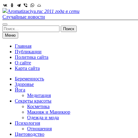
Skip
to
Aromatizaciya.ru
с 2011 года в сети
content
Случайные новости
Найти:
Меню
Главная
Публикации
Политика сайта
О сайте
Карта сайта
Беременность
Здоровье
Йога
Медитация
Секреты красоты
Косметика
Макияж и Маникюр
Одежда и мода
Психология
Отношения
Цветоводство