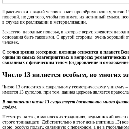
Практически каждый человек знает про чёрную кошку, число 13
поверий, но для того, чтобы понимать их истинный смысл, нео
в случае их реализации и материализации.
Зачастую, народные поверья, в которые верят, являются народ
основания быть таковыми. С другой стороны, очень хороший от
человек.
С точки зрения эзотерики, пятница относится к планете Ве
одним из самых благоприятных в вопросах романтических ве
связанных с физическим телом (оздоровление и омоложение 
Число 13 является особым, во многих э
Число 13 относится к сакральному геометрическому уникуму –
имеется 13 куполов, при том, данная церковь является правосл
В отношении числа 13 существует достаточно много факт
людям.
Несмотря на это, в магических традициях, ведьминский ковен с
строго тринадцати. Действительно в этот день (пятница 13) ко
свою, особую пользу, связанную с переходом, а не в глобальном