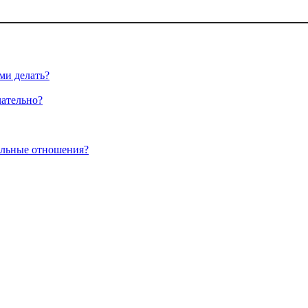
ми делать?
чательно?
альные отношения?