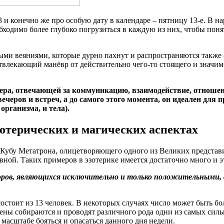
 и конечно же про особую дату в календаре – пятницу 13-е. В 
бходимо более глубоко погрузиться в каждую из них, чтобы пон
ными веяниями, которые дурно пахнут и распространяются также 
влекающий манёвр от действительно чего-то стоящего и значимо
нера, отвечающей за коммуникацию, взаимодействие, отношен
черов и встреч, а до самого этого момента, он идеален для 
организма, и тела).
зотерических и магических аспектах
 Кубу Метатрона, олицетворяющего одного из Великих представи
авной. Таких примеров в эзотерике имеется достаточно много и э
оров, являющихся исключительно и только положительными,
остоит из 13 человек. В некоторых случаях число может быть бо
вены собираются и проводят различного рода одни из самых силь
 масштабе бояться и опасаться данного дня недели.