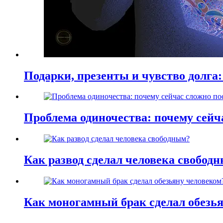
Подарки, презенты и чувство долга:
Проблема одиночества: почему сей
Как развод сделал человека свобод
Как моногамный брак сделал обезь