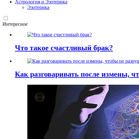
Астрология и Эзотерика
Эзотерика
Интересное
Что такое счастливый брак?
Как разговаривать после измены, ч