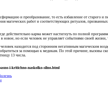
ансформацию и преобразование, то есть избавление от старого и 
ения магических работ и соответствующих ритуалов, призванных
т где действительно карма может настигнуть по полной програм
 в новое, но если человек не управляет событиями своей жизни,
и человек находится под сторонним негативным магическим возд
 обратиться за помощью к медикам. По этой причине, вызовы ск
тницу 13 числа.
asno-i-kritichno-naskolko-silno.html
болезнь
и