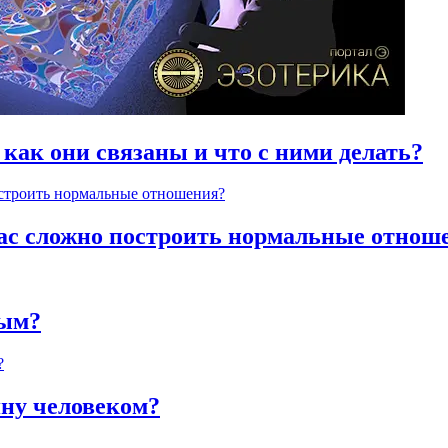
 как они связаны и что с ними делать?
час сложно построить нормальные отнош
ным?
яну человеком?