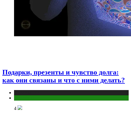
Подарки, презенты и чувство долга:
как они связаны и что с ними делать?
Публикации
Эзотерика
4