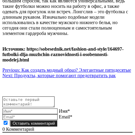
большим спросом, так как являются универсальными, ведь
такие футболки можно носить на работу в офис, а также
одевать для прогулок или встреч. Лонгслив – это футболка с
длинным рукавом. Изначально подобные модели
использовались в качестве мужского нижнего белья, но
сегодня они стали полноценным и самостоятельным
элементом гардероба мужчины.
Источник: https://sobesednik.net/fashion-and-style/164697-
futbolki-dlja-muzhchin-raznovidnosti-i-osobennosti-
modelej.html
Навигация
Previous:
Как создать модный образ? Элегантные пятидесятые
Next:
Продукты, которые помогают предотвратить рак
по
записям
Имя*
Email*
0
Комментарий