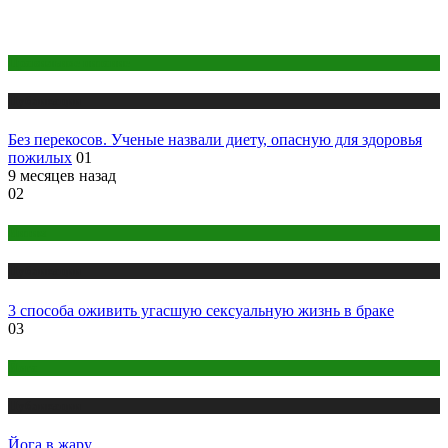
Правильное питание
Публикации
Без перекосов. Ученые назвали диету, опасную для здоровья
пожилых
01
9 месяцев назад
02
Интим
Публикации
3 способа оживить угасшую сексуальную жизнь в браке
03
Йога
Публикации
Йога в жару