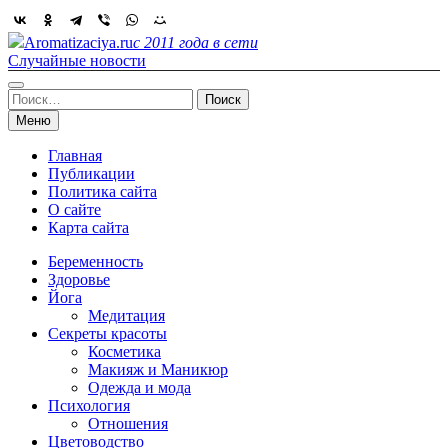
Skip
to
Aromatizaciya.ru
с 2011 года в сети
content
Случайные новости
Найти:
Меню
Главная
Публикации
Политика сайта
О сайте
Карта сайта
Беременность
Здоровье
Йога
Медитация
Секреты красоты
Косметика
Макияж и Маникюр
Одежда и мода
Психология
Отношения
Цветоводство